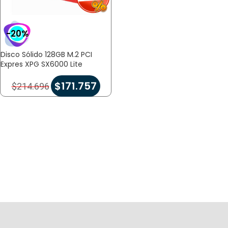
-20%
Disco Sólido 128GB M.2 PCI
Expres XPG SX6000 Lite
$
171.757
$
214.696