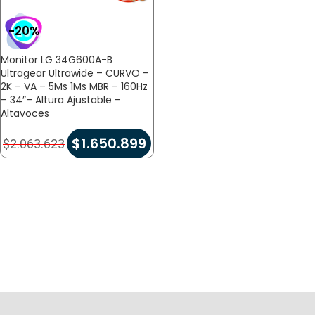
-20%
Monitor LG 34G600A-B
Ultragear Ultrawide – CURVO –
2K – VA – 5Ms 1Ms MBR – 160Hz
– 34″– Altura Ajustable –
Altavoces
$
1.650.899
$
2.063.623