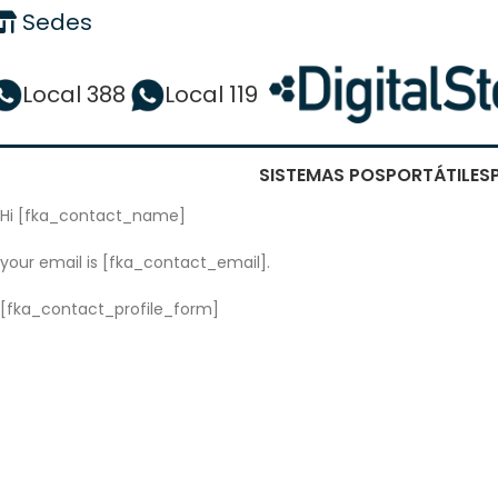
Sedes
Local 388
Local 119
SISTEMAS POS
PORTÁTILES
Hi [fka_contact_name]
your email is [fka_contact_email].
[fka_contact_profile_form]