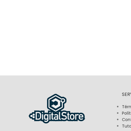
SER
Térm
Polí
Con
Tuto