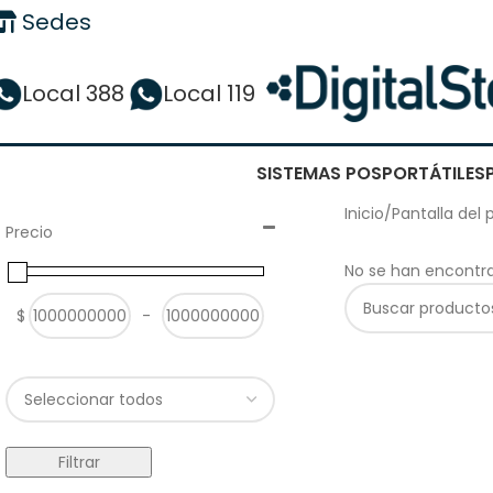
Sedes
Local 388
Local 119
SISTEMAS POS
PORTÁTILES
Inicio
/
Pantalla del
Precio
No se han encontra
$
-
Minimum Price
Maximum Price
Filtrar