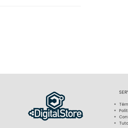
SER
Térm
Polí
Con
Tuto