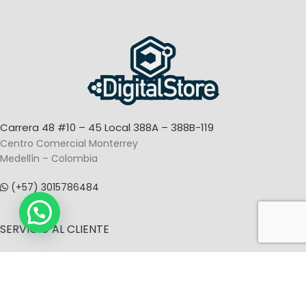
A lacus bibendum pulvinar
Furniture
Carrera 48 #10 – 45 Local 388A – 388B-119
Centro Comercial Monterrey
Medellín – Colombia
(+57) 3015786484
SERVICIO AL CLIENTE
Términos y condiciones
Políticas de privacidad
Contacto
Tutoriales