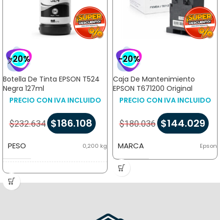
-20%
-20%
Botella De Tinta EPSON T524
Caja De Mantenimiento
Negra 127ml
EPSON T671200 Original
PRECIO CON IVA INCLUIDO
PRECIO CON IVA INCLUIDO
$
186.108
$
144.029
$
232.634
$
180.036
PESO
MARCA
0,200 kg
Epson
DIMENSIONES
15 × 6 × 6 cm
MARCA
Epson