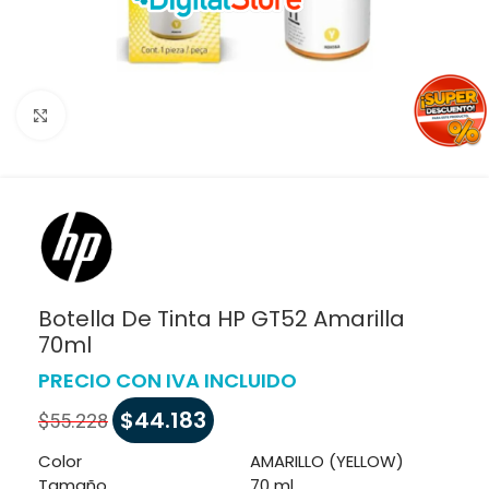
Haga clic para ampliar
Botella De Tinta HP GT52 Amarilla
70ml
PRECIO CON IVA INCLUIDO
$
44.183
$
55.228
Color
AMARILLO (YELLOW)
Tamaño
70 ml