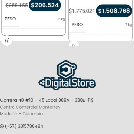
$
206.524
$
258.155
$
1.508.768
$
1.775.021
PESO
2 kg
PESO
7 kg
DIMENSIONES
22 × 26 × 20 cm
DIMENSIONES
60 × 50 × 25 cm
MARCA
Digital POS
SISTEMA OPERATIVO
Android
Carrera 48 #10 – 45 Local 388A – 388B-119
Centro Comercial Monterrey
Medellín – Colombia
(+57) 3015786484