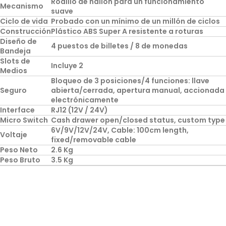
Rodillo de nailon para un funcionamiento
Mecanismo
suave
Ciclo de vida
Probado con un mínimo de un millón de ciclos
Construcción
Plástico ABS Super A resistente a roturas
Diseño de
4 puestos de billetes / 8 de monedas
Bandeja
Slots de
Incluye 2
Medios
Bloqueo de 3 posiciones/4 funciones: llave
Seguro
abierta/cerrada, apertura manual, accionada
electrónicamente
Interface
RJ12 (12V / 24V)
Micro Switch
Cash drawer open/closed status, custom type
6V/9V/12V/24V, Cable: 100cm length,
Voltaje
fixed/removable cable
Peso Neto
2.6 Kg
Peso Bruto
3.5 Kg