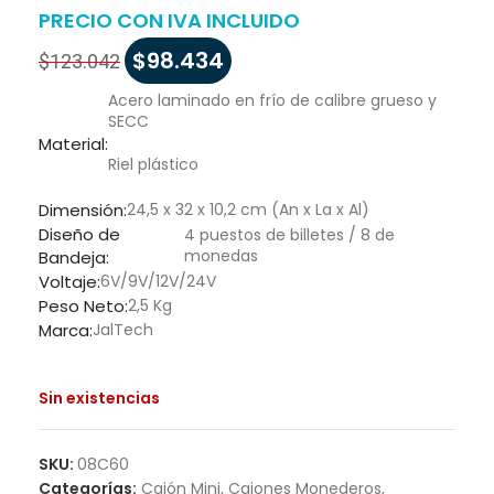
PRECIO CON IVA INCLUIDO
$
98.434
$
123.042
Acero laminado en frío de calibre grueso y
SECC
Material:
Riel plástico
Dimensión:
24,5 x 32 x 10,2 cm (An x La x Al)
Diseño de
4 puestos de billetes / 8 de
monedas
Bandeja:
Voltaje:
6V/9V/12V/24V
Peso Neto:
2,5 Kg
Marca:
JalTech
Sin existencias
SKU:
08C60
Categorías:
Cajón Mini
,
Cajones Monederos
,