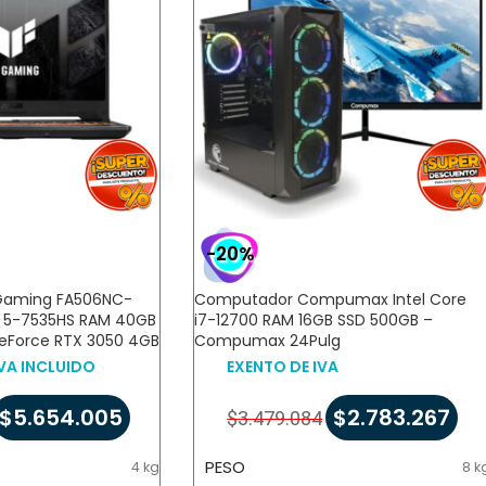
-20%
F Gaming FA506NC-
Computador Compumax Intel Core
 5-7535HS RAM 40GB
i7-12700 RAM 16GB SSD 500GB –
GeForce RTX 3050 4GB
Compumax 24Pulg
VA INCLUIDO
EXENTO DE IVA
$
5.654.005
$
2.783.267
$
3.479.084
PESO
4 kg
8 k