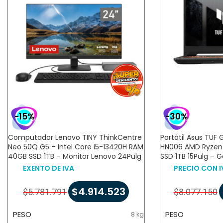
-15%
-30%
Computador Lenovo TINY ThinkCentre
Portátil Asus TU
Neo 50Q G5 – Intel Core i5-13420H RAM
HN006 AMD Ryzen
40GB SSD 1TB – Monitor Lenovo 24Pulg
SSD 1TB 15Pulg – 
EXENTO DE IVA
PRECIO CON I
$
4.914.523
$
5.781.791
$
8.077.150
PESO
PESO
8 kg