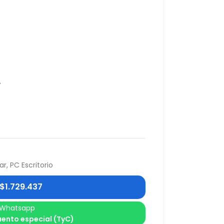
A
ar
,
PC Escritorio
$
1.729.437
Whatsapp
ento especial (TyC)