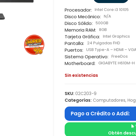
Procesador:
Intel Core i3 10105
Disco Mecánico:
N/A
Disco Sólido:
500GB
Memoria RAM:
8GB
Tarjeta Gráfica:
Intel Graphics
Pantalla:
24 Pulgadas FHD
Puertos:
USB Type-A – HDMI – VG
Sistema Operativo:
FreeDos
Motherboard:
GIGABYTE H610M-H
Sin existencias
SKU:
02C203-9
Categorías:
Computadores
,
Hog
Pago a Crédito o Addi:
Obtén descu