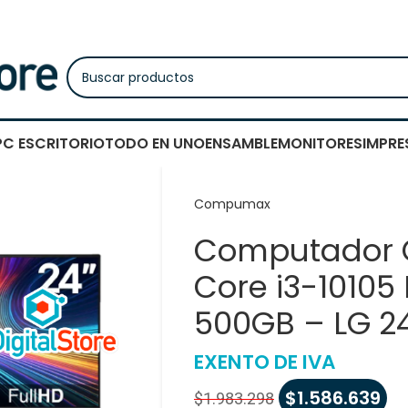
PC ESCRITORIO
TODO EN UNO
ENSAMBLE
MONITORES
IMPRE
Compumax
Computador 
Core i3-1010
500GB – LG 2
EXENTO DE IVA
$
1.586.639
$
1.983.298