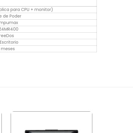
lica para CPU + monitor)
e de Poder
mpumax
 24MR400
reeDos
Escritorio
2 meses