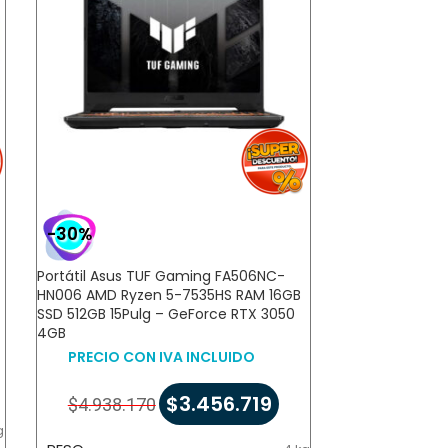
-30%
-30%
Portátil Asus TUF Gaming FA506NC-
Portátil Asus 
HN006 AMD Ryzen 5-7535HS RAM 16GB
HN006 AMD Ry
SSD 512GB 15Pulg – GeForce RTX 3050
SSD 512GB 15Pu
4GB
4GB
PRECIO CON IVA INCLUIDO
PRECIO CO
$
3.456.719
$
4.938.170
$
7.145.1
g