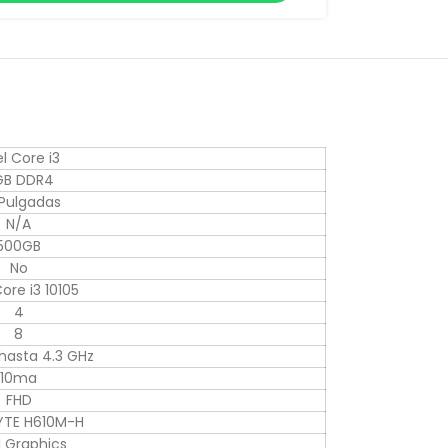
el Core i3
GB DDR4
Pulgadas
N/A
500GB
No
Core i3 10105
4
8
 hasta 4.3 GHz
10ma
FHD
YTE H610M-H
l Graphics