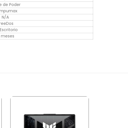
e de Poder
mpumax
N/A
reeDos
Escritorio
2 meses