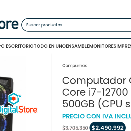
PC ESCRITORIO
TODO EN UNO
ENSAMBLE
MONITORES
IMPRE
Compumax
Computador 
Core i7-12700
500GB (CPU s
PRECIO CON IVA INCL
$
2.490.992
$
3.705.350