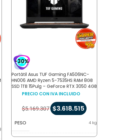
-30%
-30%
Portátil Asus TUF Gaming FA506NC-
Portátil Asus 
M
HN006 AMD Ryzen 5-7535HS RAM 8GB
HN006 AMD Ry
SSD 1TB 15Pulg – GeForce RTX 3050 4GB
SSD 512GB 15Pu
4GB
PRECIO CON IVA INCLUIDO
PRECIO CON
$
3.618.515
$
5.169.307
$
10.052.9
PESO
4 kg
PESO
g