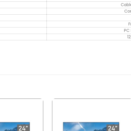
Cabl
Co
F
PC 
1