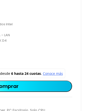
os Intel
 – LAN
K D4
omprar
mer
,
PC Escritorio
,
Solo CPU