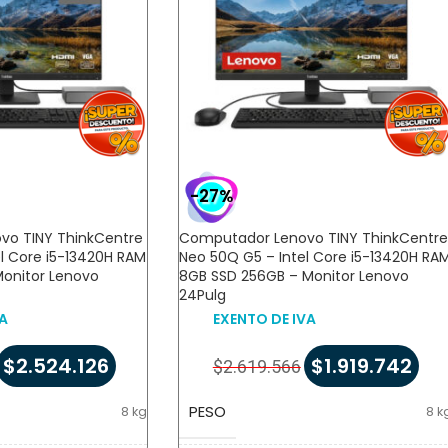
-27%
vo TINY ThinkCentre
Computador Lenovo TINY ThinkCentre
l Core i5-13420H RAM
Neo 50Q G5 – Intel Core i5-13420H RA
Monitor Lenovo
8GB SSD 256GB – Monitor Lenovo
24Pulg
A
EXENTO DE IVA
$
2.524.126
$
1.919.742
$
2.619.566
PESO
8 kg
8 k