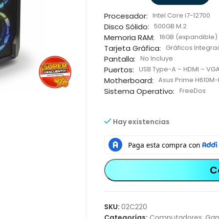
Procesador:
Intel Core i7-12700
Disco Sólido:
500GB M.2
Memoria RAM:
16GB (expandible)
Tarjeta Gráfica:
Gráficos Integrad
Pantalla:
No Incluye
Puertos:
USB Type-A – HDMI – VGA
Motherboard:
Asus Prime H610M-
Sistema Operativo:
FreeDos
Hay existencias
C
SKU:
02C220
Categorías:
Computadores
,
Ga