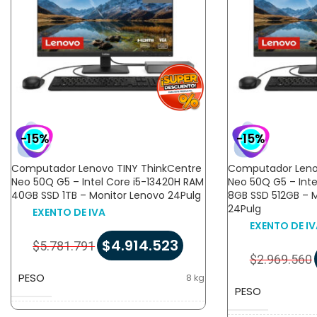
-15%
-15%
Computador Lenovo TINY ThinkCentre
Computador Leno
Neo 50Q G5 – Intel Core i5-13420H RAM
Neo 50Q G5 – Inte
40GB SSD 1TB – Monitor Lenovo 24Pulg
8GB SSD 512GB – 
24Pulg
EXENTO DE IVA
EXENTO DE IV
$
4.914.523
$
5.781.791
$
2.969.560
PESO
8 kg
PESO