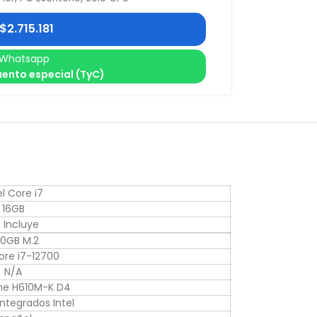
$
2.715.181
Whatsapp
ento especial (TyC)
el Core i7
16GB
 Incluye
0GB M.2
Core i7-12700
N/A
me H610M-K D4
Integrados Intel