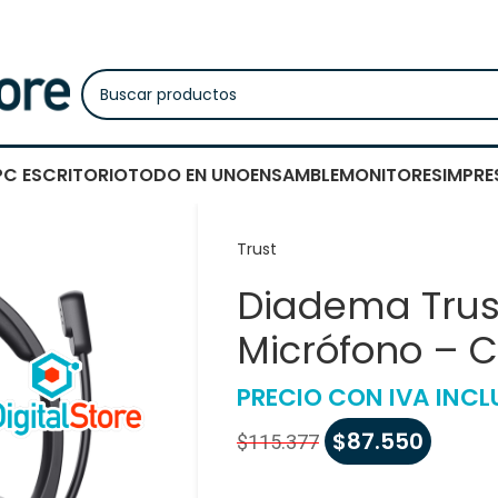
PC ESCRITORIO
TODO EN UNO
ENSAMBLE
MONITORES
IMPRE
Trust
Diadema Trus
Micrófono – 
PRECIO CON IVA INCL
$
87.550
$
115.377