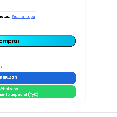
omprar
os
$
95.430
Whatsapp
ento especial (TyC)