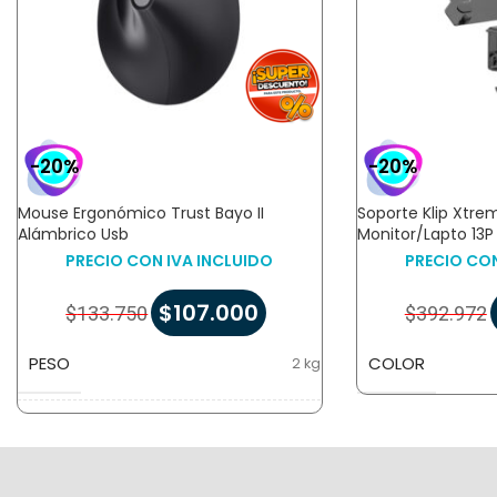
-20%
-20%
Mouse Ergonómico Trust Bayo II
Soporte Klip Xtr
Alámbrico Usb
Monitor/Lapto 13P
PRECIO CON IVA INCLUIDO
PRECIO CON
$
107.000
$
133.750
$
392.972
PESO
COLOR
2 kg
DIMENSIONES
51 × 16 × 3 cm