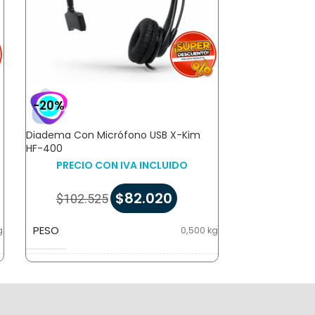
-20%
-20%
Diadema Con Micrófono USB X-Kim
Combo Teclado
HF-400
Logitech MK23
PRECIO CON IVA INCLUIDO
PRECIO 
$
82.020
$
102.525
$
140.9
PESO
PESO
g
0,500 kg
DIMENSIONES
DIMENSIONES
m
13 × 4 × 5 cm