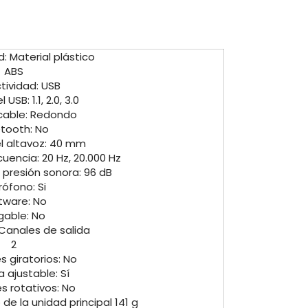
d: Material plástico
ABS
ividad: USB
 USB: 1.1, 2.0, 3.0
 cable: Redondo
etooth: No
 altavoz: 40 mm
uencia: 20 Hz, 20.000 Hz
 presión sonora: 96 dB
rófono: Si
tware: No
gable: No
 Canales de salida
2
s giratorios: No
 ajustable: Sí
es rotativos: No
e la unidad principal 141 g