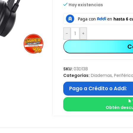
Hay existencias
-
+
C
SKU:
03D138
Categorías:
Diademas
,
Periféric
Pago a Crédito o Addi:
Obtén descu