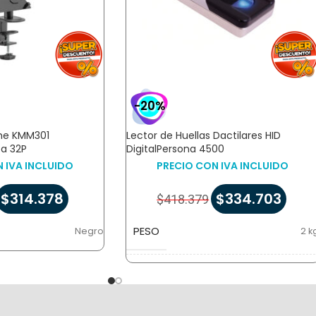
-20%
eme KMM301
Lector de Huellas Dactilares HID
 a 32P
DigitalPersona 4500
 IVA INCLUIDO
PRECIO CON IVA INCLUIDO
$
314.378
$
334.703
$
418.379
PESO
Negro
2 k
DIMENSIONES
8 × 5 × 3 c