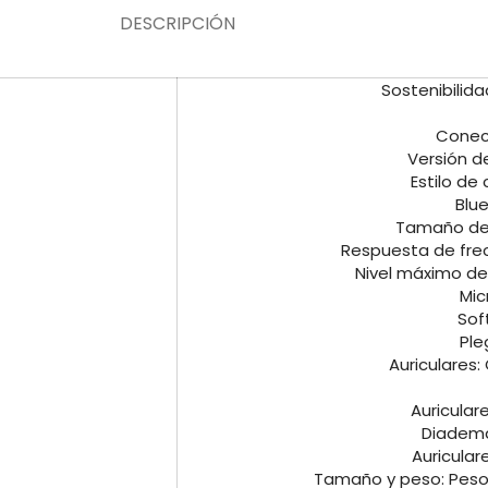
DESCRIPCIÓN
Sostenibilida
Conect
Versión del
Estilo de
Blu
Tamaño del
Respuesta de frec
Nivel máximo de
Mic
Sof
Ple
Auriculares:
Auriculare
Diadema
Auricular
Tamaño y peso: Peso d