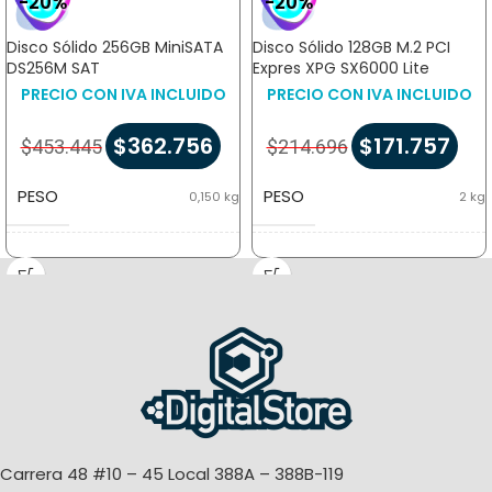
-20%
-20%
Disco Sólido 256GB MiniSATA
Disco Sólido 128GB M.2 PCI
DS256M SAT
Expres XPG SX6000 Lite
PRECIO CON IVA INCLUIDO
PRECIO CON IVA INCLUIDO
$
362.756
$
171.757
$
453.445
$
214.696
PESO
PESO
0,150 kg
2 kg
DIMENSIONES
DIMENSIONES
5 × 10 × 5 cm
16 × 10 × 2 cm
MARCA
SAT
FACTOR DE FORMA
MiniSATA
Carrera 48 #10 – 45 Local 388A – 388B-119
ALMACENAMIENTO
256GB