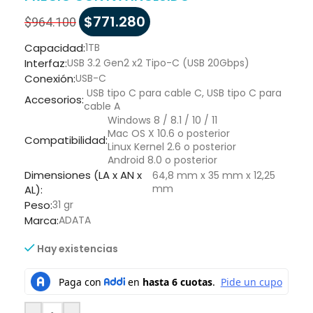
$
771.280
$
964.100
Capacidad:
1TB
Interfaz:
USB 3.2 Gen2 x2 Tipo-C (USB 20Gbps)
Conexión:
USB-C
USB tipo C para cable C, USB tipo C para
Accesorios:
cable A
Windows 8 / 8.1 / 10 / 11
Mac OS X 10.6 o posterior
Compatibilidad:
Linux Kernel 2.6 o posterior
Android 8.0 o posterior
Dimensiones (LA x AN x
64,8 mm x 35 mm x 12,25
mm
AL):
Peso:
31 gr
Marca:
ADATA
Hay existencias