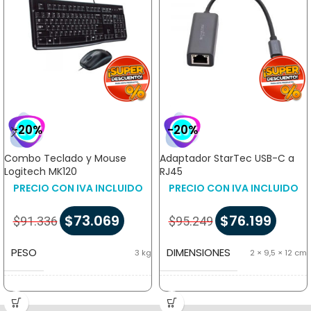
-20%
-20%
Combo Teclado y Mouse
Adaptador StarTec USB-C a
Logitech MK120
RJ45
PRECIO CON IVA INCLUIDO
PRECIO CON IVA INCLUIDO
$
73.069
$
76.199
$
91.336
$
95.249
PESO
DIMENSIONES
3 kg
2 × 9,5 × 12 cm
DIMENSIONES
MARCA
13 × 4 × 5 cm
StarTec