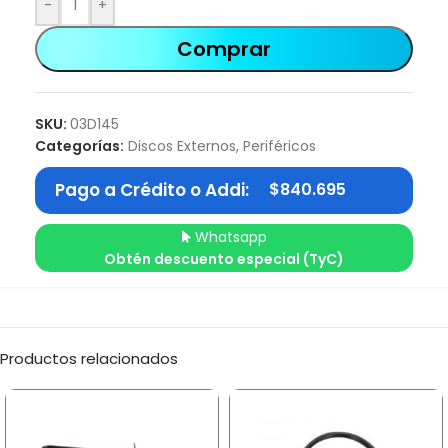
-
+
Comprar
SKU:
03D145
Categorías:
Discos Externos
,
Periféricos
Pago a Crédito o Addi:
$
840.695
Whatsapp
Obtén descuento especial (TyC)
Productos relacionados