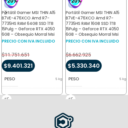
-20%
-20%
Portátil Gamer MSI THIN A15
Portátil Gamer MSI THIN A15
B7VE-476XCO Amd R7-
B7VE-476XCO Amd R7-
7735HS RAM 64GB SSD 1TB
7735HS RAM 16GB SSD 1TB
15Pulg – Geforce RTX 4050
15Pulg – Geforce RTX 4050
6GB – Obsequio Morral Msi
6GB – Obsequio Morral Msi
PRECIO CON IVA INCLUIDO
PRECIO CON IVA INCLUIDO
$
11.751.651
$
6.662.925
$
9.401.321
$
5.330.340
PESO
PESO
5 kg
5 kg
DIMENSIONES
DIMENSIONES
14,5 × 47 × 32 cm
14,5 × 47 × 32 cm