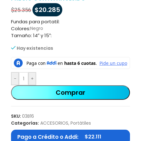
$
20.285
$
25.356
Fundas para portatil:
Colores:
Negro
Tamaño: 14″ y 15″:
Hay existencias
-
+
Comprar
SKU:
03B16
Categorías:
ACCESORIOS
,
Portátiles
Pago a Crédito o Addi:
$
22.111