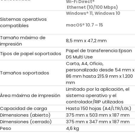
Wi-Fi Direct®
Ethernet (10/100 Mbps)
Windows® 11, Windows 10
Sistemas operativos
macOS® 10.7 – 15
compatibles
Tamaño máximo de
8,5 mm x 47,2 mm
impresión
Papel de transferencia Epson
Tipos de papel soportados
DS Multi Use
Carta, A4, Oficio,
personalizado desde 54 mm x
Tamaños soportados
86 mm hasta 215.9 mm x 1.200
mm
Limitado por la aplicación, el
Área máxima de impresión
sistema operativo y el
controlador/RIP utilizados
Capacidad de carga
Hasta 150 hojas (A4/LTR/LGL)
Dimensiones (abierto)
375 mm x 503 mm x 187 mm
Dimensiones (cerrado)
375 mm x 347 mm x 187 mm
Peso
4,6 kg