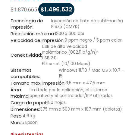
$
1.496.532
$
1.870.665
Tecnología de
Inyección de tinta de sublimación
Piezo (CMYK)
impresión:
Resolución máxima:
1200 x 600 dpi
Velocidad de impresión:
9 ppm negro / 5 ppm color
USB de alta velocidad
Inalámbrico (802,11 b/g/n)²
Conectividad:
USB 2.0
Ethernet (10/100 Mbps)
Sistemas
Windows 11/10 / Mac OS X 10.7 –
15
compatibles:
Tamaño máx. impresión:
8,5 mm x 47,5 mm
Área
Limitado por la aplicación, el sistema
operativo y el controlador/RIP utilizados
máxima:
Carga de papel:
150 hojas
Dimensiones:
375 mm x 503 mm x 187 mm (abierta)
Peso:
4,6 kg
Marca:
Epson
Sin existencias