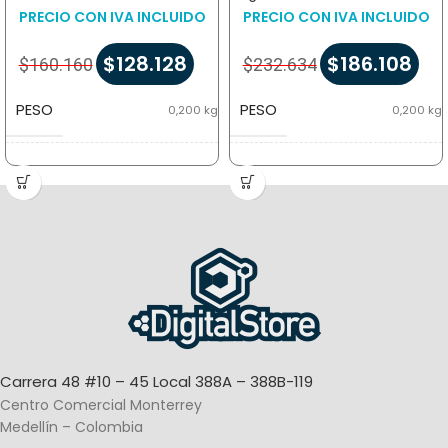
PRECIO CON IVA INCLUIDO
PRECIO CON IVA INCLUIDO
$
128.128
$
186.108
$
160.160
$
232.634
PESO
PESO
0,200 kg
0,200 kg
DIMENSIONES
DIMENSIONES
15 × 4 × 4 cm
15 × 6 × 6 cm
MARCA
MARCA
Epson
Epson
Carrera 48 #10 – 45 Local 388A – 388B-119
Centro Comercial Monterrey
Medellín – Colombia