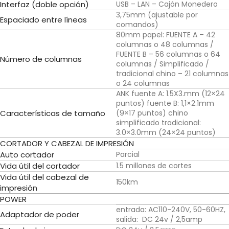
Interfaz (doble opción)
USB – LAN – Cajón Monedero
3,75mm (ajustable por
Espaciado entre líneas
comandos)
80mm papel: FUENTE A – 42
columnas o 48 columnas /
FUENTE B – 56 columnas o 64
Número de columnas
columnas / Simplificado /
tradicional chino – 21 columnas
o 24 columnas
ANK fuente A: 1.5X3.mm (12×24
puntos) fuente B: 1,1×2.1mm
Características de tamaño
(9×17 puntos) chino
simplificado tradicional:
3.0×3.0mm (24×24 puntos)
CORTADOR Y CABEZAL DE IMPRESIÓN
Auto cortador
Parcial
Vida útil del cortador
1.5 millones de cortes
Vida útil del cabezal de
150km
impresión
POWER
entrada: AC110-240V, 50-60HZ,
Adaptador de poder
salida: DC 24v / 2,5amp