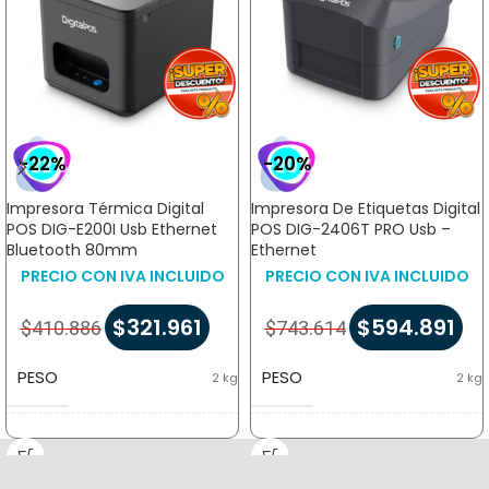
-22%
-20%
Impresora Térmica Digital
Impresora De Etiquetas Digital
POS DIG-E200I Usb Ethernet
POS DIG-2406T PRO Usb –
Bluetooth 80mm
Ethernet
PRECIO CON IVA INCLUIDO
PRECIO CON IVA INCLUIDO
$
321.961
$
594.891
$
410.886
$
743.614
PESO
PESO
2 kg
2 kg
DIMENSIONES
DIMENSIONES
22 × 26 × 20 cm
22 × 26 × 20 cm