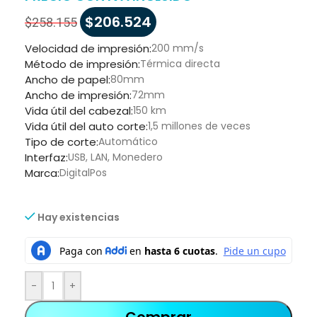
$
206.524
$
258.155
Velocidad de impresión:
200 mm/s
Método de impresión:
Térmica directa
Ancho de papel:
80mm
Ancho de impresión:
72mm
Vida útil del cabezal:
150 km
Vida útil del auto corte:
1,5 millones de veces
Tipo de corte:
Automático
Interfaz:
USB, LAN, Monedero
Marca:
DigitalPos
Hay existencias
-
+