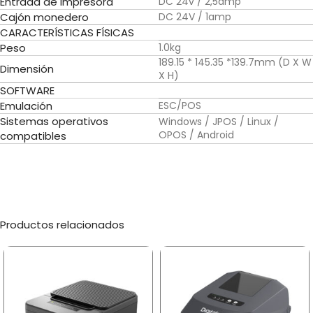
Entrada de impresora
DC 24v / 2,5amp
Cajón monedero
DC 24V / 1amp
CARACTERÍSTICAS FÍSICAS
Peso
1.0kg
189.15 * 145.35 *139.7mm (D X W
Dimensión
X H)
SOFTWARE
Emulación
ESC/POS
Sistemas operativos
Windows / JPOS / Linux /
OPOS / Android
compatibles
Productos relacionados