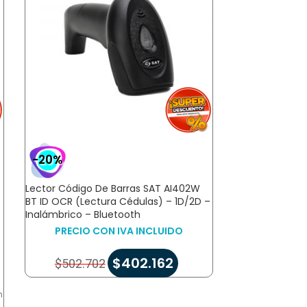
-20%
-20%
Lector Código De Barras SAT AI402W
Rollo Térmico
BT ID OCR (Lectura Cédulas) – 1D/2D –
PRECIO 
Inalámbrico – Bluetooth
PRECIO CON IVA INCLUIDO
$
5.465
$
402.162
$
502.702
PESO
h