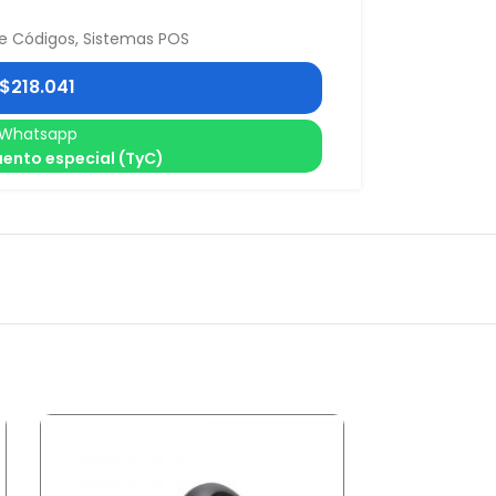
de Códigos
,
Sistemas POS
$
218.041
Whatsapp
ento especial (TyC)