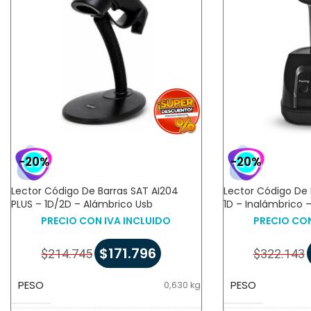
-20%
-20%
Lector Código De Barras SAT AI204
Lector Código De 
PLUS – 1D/2D – Alámbrico Usb
1D – Inalámbrico 
PRECIO CON IVA INCLUIDO
PRECIO CON
$
171.796
$
214.745
$
322.143
PESO
PESO
0,630 kg