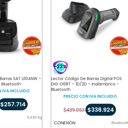
-23%
Barras SAT LI104NW –
Lector Código De Barras Digital POS
– Bluetooth
DIG-D68T – 1D/2D – Inalámbrico –
Bluetooth
 IVA INCLUIDO
PRECIO CON IVA INCLUIDO
$
257.714
$
338.924
$
439.053
0,630 kg
CONEXIÓN
Bluetoot