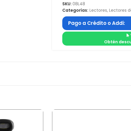
SKU:
08L48
Categorías:
Lectores
,
Lectores 
Pago a Crédito o Addi:
Obtén descu