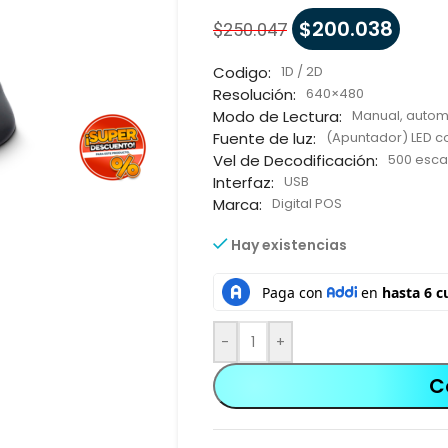
$
200.038
$
250.047
Codigo:
1D / 2D
Resolución:
640×480
Modo de Lectura:
Manual, autom
Fuente de luz:
(Apuntador) LED co
Vel de Decodificación:
500 esca
Interfaz:
USB
Marca:
Digital POS
Hay existencias
-
+
C