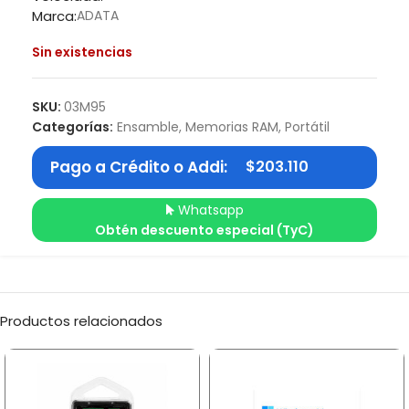
Marca:
ADATA
Sin existencias
SKU:
03M95
Categorías:
Ensamble
,
Memorias RAM
,
Portátil
Pago a Crédito o Addi:
$
203.110
Whatsapp
Obtén descuento especial (TyC)
Productos relacionados