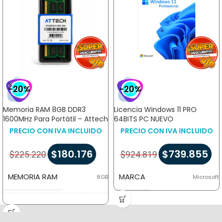
-20%
-20%
Memoria RAM 8GB DDR3
Licencia Windows 11 PRO
1600MHz Para Portátil – Attech
64BITS PC NUEVO
PRECIO CON IVA INCLUIDO
PRECIO CON IVA INCLUIDO
$
180.176
$
739.855
$
225.220
$
924.819
MEMORIA RAM
MARCA
8GB
Microsoft
MARCA
Attech