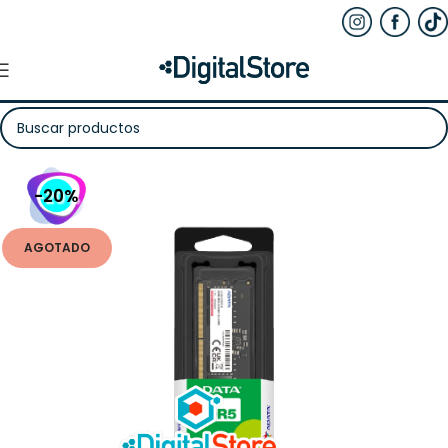
-20%
AGOTADO