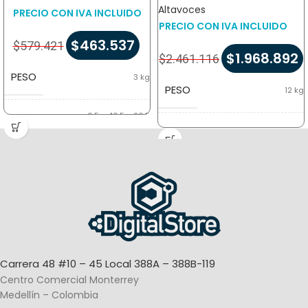
Altavoces
PRECIO CON IVA INCLUIDO
PRECIO CON IVA INCLUIDO
$
463.537
$
579.421
$
1.968.892
$
2.461.116
PESO
3 kg
PESO
12 kg
6,5 × 40,5 × 26,5
DIMENSIONES
cm
DIMENSIONES
17 × 52 × 68 cm
TIPO DE
Altura Ajustable
,
Pivotable
PANTALLA
Carrera 48 #10 – 45 Local 388A – 388B-119
Centro Comercial Monterrey
Medellín – Colombia