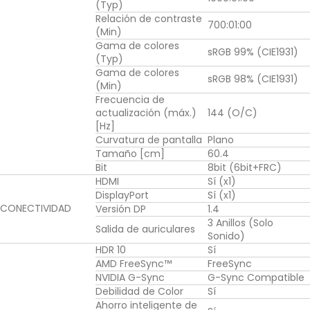
(Typ)
Relación de contraste
700:01:00
(Min)
Gama de colores
sRGB 99% (CIE1931)
(Typ)
Gama de colores
sRGB 98% (CIE1931)
(Min)
Frecuencia de
actualización (máx.)
144 (O/C)
[Hz]
Curvatura de pantalla
Plano
Tamaño [cm]
60.4
Bit
8bit (6bit+FRC)
HDMI
Sí (x1)
DisplayPort
Sí (x1)
CONECTIVIDAD
Versión DP
1.4
3 Anillos (Solo
Salida de auriculares
Sonido)
HDR 10
Sí
AMD FreeSync™
FreeSync
NVIDIA G-Sync
G-Sync Compatible
Debilidad de Color
Sí
Ahorro inteligente de