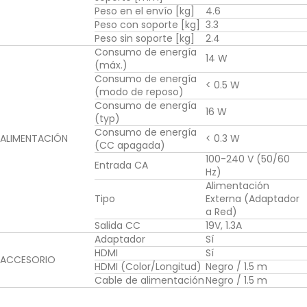
Peso en el envío [kg]
4.6
Peso con soporte [kg]
3.3
Peso sin soporte [kg]
2.4
Consumo de energía
14 W
(máx.)
Consumo de energía
< 0.5 W
(modo de reposo)
Consumo de energía
16 W
(typ)
Consumo de energía
ALIMENTACIÓN
< 0.3 W
(CC apagada)
100-240 V (50/60
Entrada CA
Hz)
Alimentación
Tipo
Externa (Adaptador
a Red)
Salida CC
19V, 1.3A
Adaptador
Sí
HDMI
Sí
ACCESORIO
HDMI (Color/Longitud)
Negro / 1.5 m
Cable de alimentación
Negro / 1.5 m