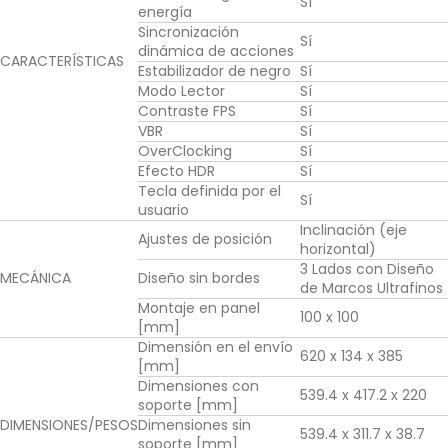
Sí
energía
Sincronización
Sí
dinámica de acciones
CARACTERÍSTICAS
Estabilizador de negro
Sí
Modo Lector
Sí
Contraste FPS
Sí
VBR
Sí
OverClocking
Sí
Efecto HDR
Sí
Tecla definida por el
Sí
usuario
Inclinación (eje
Ajustes de posición
horizontal)
3 Lados con Diseño
MECÁNICA
Diseño sin bordes
de Marcos Ultrafinos
Montaje en panel
100 x 100
[mm]
Dimensión en el envío
620 x 134 x 385
[mm]
Dimensiones con
539.4 x 417.2 x 220
soporte [mm]
DIMENSIONES/PESOS
Dimensiones sin
539.4 x 311.7 x 38.7
soporte [mm]