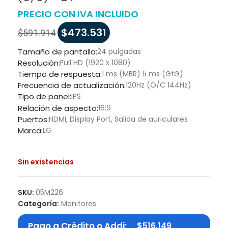
PRECIO CON IVA INCLUIDO
$
473.531
$
591.914
Tamaño de pantalla:
24 pulgadas
Resolución:
Full HD (1920 x 1080)
Tiempo de respuesta:
1 ms (MBR) 5 ms (GtG)
Frecuencia de actualización:
120Hz (O/C 144Hz)
Tipo de panel:
IPS
Relación de aspecto:
16:9
Puertos:
HDMI, Display Port, Salida de auriculares
Marca:
LG
Sin existencias
SKU:
05M226
Categoría:
Monitores
Pago a Crédito o Addi:
$
516.149