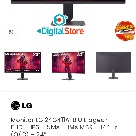
Haga clic para ampliar
Monitor LG 24G411A-B Ultragear –
FHD – IPS – 5Ms – 1Ms MBR – 144Hz
(O/C) – 24″