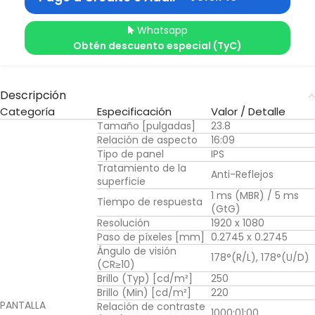
Whatsapp
Obtén descuento especial (TyC)
Descripción
Categoría
Especificación
Valor / Detalle
Tamaño [pulgadas]
23.8
Relación de aspecto
16:09
Tipo de panel
IPS
Tratamiento de la
Anti-Reflejos
superficie
1 ms (MBR) / 5 ms
Tiempo de respuesta
(GtG)
Resolución
1920 x 1080
Paso de píxeles [mm]
0.2745 x 0.2745
Ángulo de visión
178°(R/L), 178°(U/D)
(CR≥10)
Brillo (Typ) [cd/m²]
250
Brillo (Min) [cd/m²]
220
PANTALLA
Relación de contraste
1000:01:00