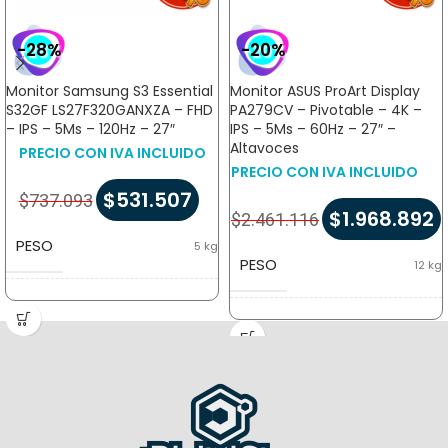
-28%
-20%
Monitor Samsung S3 Essential
Monitor ASUS ProArt Display
S32GF LS27F320GANXZA – FHD
PA279CV – Pivotable – 4K –
– IPS – 5Ms – 120Hz – 27″
IPS – 5Ms – 60Hz – 27″ –
Altavoces
PRECIO CON IVA INCLUIDO
PRECIO CON IVA INCLUIDO
$
531.507
$
737.093
$
1.968.892
$
2.461.116
PESO
5 kg
PESO
12 kg
DIMENSIONES
10 × 41 × 71 cm
DIMENSIONES
17 × 52 × 68 cm
TIPO DE
Altura Ajustable
,
Pivotable
PANTALLA