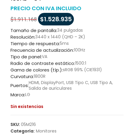
PRECIO CON IVA INCLUIDO
$
1.528.935
$
1.911.168
Tamaño de pantalla:
34 pulgadas
Resolución:
3440 x 1440 (QHD – 2K)
Tiempo de respuesta:
5ms
Frecuencia de actualización:
100Hz
Tipo de panel:
VA
Radio de contraste estático:
1500:1
Gama de colores (típ.):
sRGB 99% (CIE1931)
Curvatura:
1800R
HDMI, DisplayPort, USB Tipo C, USB Tipo A,
Puertos:
Salida de auriculares
Marca:
LG
Sin existencias
SKU:
05M216
Categoría:
Monitores