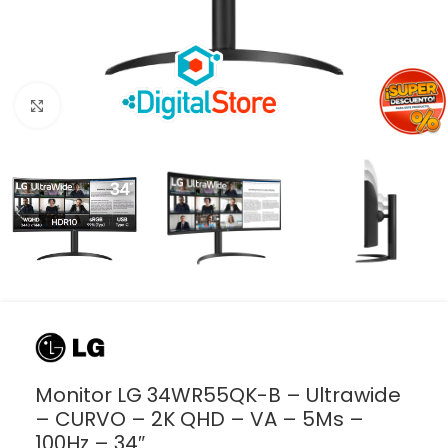
Haga clic para ampliar
Monitor LG 34WR55QK-B – Ultrawide
– CURVO – 2K QHD – VA – 5Ms –
100Hz – 34″