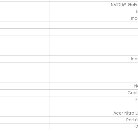
NVIDIA® GeF
In
In
N
Cabl
F
Acer Nitro 
Portá
1