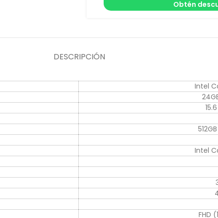
Obtén descu
DESCRIPCIÓN
Intel C
24GB
15.
512GB
Intel C
FHD (