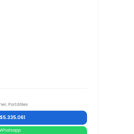
mer
,
Portátiles
$
5.335.061
Whatsapp