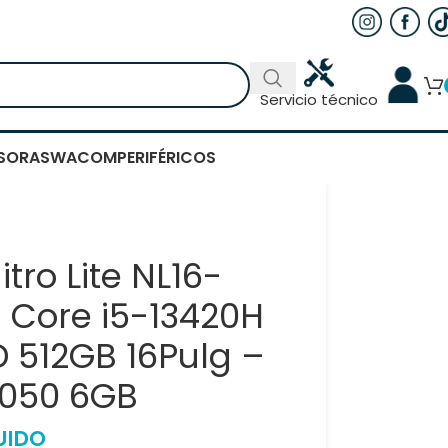
Servicio técnico
SORAS
WACOM
PERIFÉRICOS
itro Lite NL16-
l Core i5-13420H
 512GB 16Pulg –
4050 6GB
UIDO