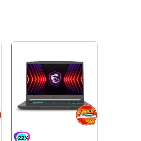
-22%
-30%