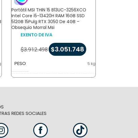
Portátil MSI THIN 15 B13UC-3256XCO
Portátil Asus 
Intel Core i5-13420H RAM 16GB SSD
HN006 AMD Ry
B
512GB 15Pulg RTX 3050 De 4GB –
SSD 512GB 15Pu
Obsequio Morral Msi
4GB
EXENTO DE IVA
PRECIO CON
$
3.051.748
$
3.912.498
$
10.052.9
PESO
PESO
g
5 kg
DIMENSIONES
DIMENSIONES
m
14,5 × 47 × 32 cm
MARCA
OS
TRAS REDES SOCIALES