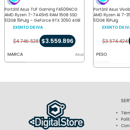
Portátil Asus TUF Gaming FA506NCG
Portátil Asus Viv
AMD Ryzen 7-7445HS RAM 16GB SSD
AMD Ryzen AI 7-3
512GB 15Pulg – GeForce RTX 3050 4GB
512GB 16Pulg
EXENTO DE IVA
EXENTO DE IV
$
3.559.896
$
4.746.528
$
3.574.424
MARCA
PESO
Asus
DIMENSIONES
SER
Térm
Polí
Con