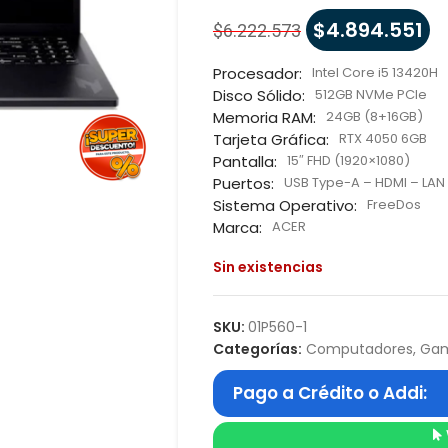
$
4.894.551
$
6.222.573
Procesador:
Intel Core i5 13420H
Disco Sólido:
512GB NVMe PCIe
Memoria RAM:
24GB (8+16GB)
Tarjeta Gráfica:
RTX 4050 6GB
Pantalla:
15″ FHD (1920×1080)
Puertos:
USB Type-A – HDMI – LAN
Sistema Operativo:
FreeDos
Marca:
ACER
Sin existencias
SKU:
01P560-1
Categorías:
Computadores
,
Ga
Pago a Crédito o Addi: