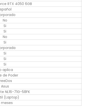
orce RTX 4050 6GB
Español
corporado
No
Si
Si
No
Si
corporada
Si
Si
Si
o aplica
e de Poder
reeDos
Asus
Lite NL16-71G-58FK
til (Laptop)
2 meses