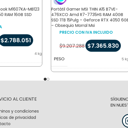
obook M1607KA-MB123
Portátil Gamer MSI THIN A15 B7VE-
50 RAM 16GB SSD
476XCO Amd R7-7735HS RAM 40GB
SSD 1TB 15Pulg – Geforce RTX 4050 6G
– Obsequio Morral Msi
A
PRECIO CON IVA INCLUIDO
$
2.788.051
$
7.365.830
$
9.207.288
4 kg
PESO
5 k
40 × 35 × 9 cm
DIMENSIONES
14,5 × 47 × 32 c
VICIO AL CLIENTE
SÍGUEN
EN NUES
inos y condiciones
ticas de privacidad
tacto