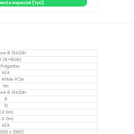
ento especial (TyC)
ore i5 13420H
 (8+16GB)
6 Pulgadas
N/A
 NVMe PCIe
No
ore i5 13420H
8
12
3.3 GHz
4.6 GHz
N/A
1920 x 1080)