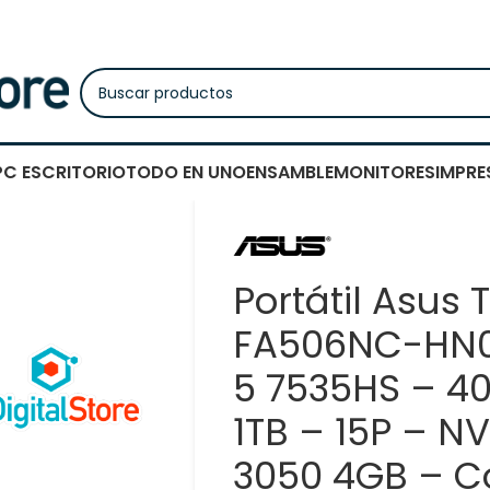
PC ESCRITORIO
TODO EN UNO
ENSAMBLE
MONITORES
IMPRE
Portátil Asus
FA506NC-HN0
5 7535HS – 4
1TB – 15P – N
3050 4GB – 