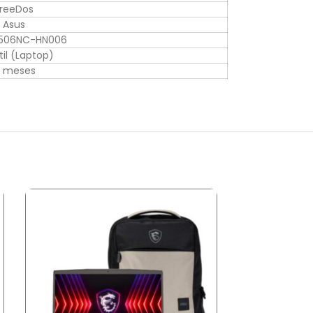
reeDos
Asus
A506NC-HN006
til (Laptop)
2 meses