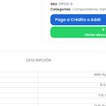
SKU:
01P519-8
Categorías:
Computadores
,
Ga
Pago a Crédito o Addi:
Obtén descu
DESCRIPCIÓN
AMD Ry
15.
1TB 
AMD Ry