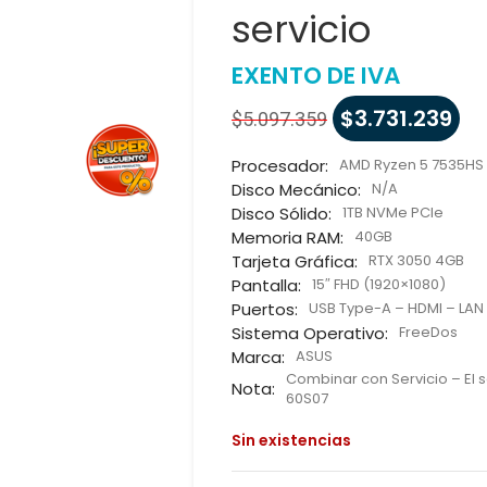
servicio
EXENTO DE IVA
$
3.731.239
$
5.097.359
Procesador:
AMD Ryzen 5 7535HS
Disco Mecánico:
N/A
Disco Sólido:
1TB NVMe PCIe
Memoria RAM:
40GB
Tarjeta Gráfica:
RTX 3050 4GB
Pantalla:
15″ FHD (1920×1080)
Puertos:
USB Type-A – HDMI – LAN
Sistema Operativo:
FreeDos
Marca:
ASUS
Combinar con Servicio – El s
Nota:
60S07
Sin existencias