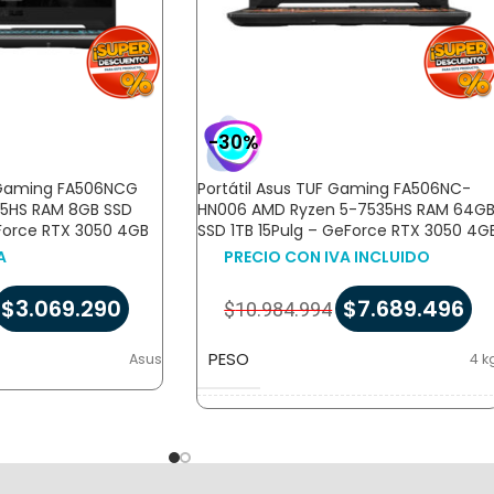
-30%
F Gaming FA506NCG
Portátil Asus TUF Gaming FA506NC-
5HS RAM 8GB SSD
HN006 AMD Ryzen 5-7535HS RAM 64G
eForce RTX 3050 4GB
SSD 1TB 15Pulg – GeForce RTX 3050 4G
A
PRECIO CON IVA INCLUIDO
$
3.069.290
$
7.689.496
$
10.984.994
PESO
Asus
4 k
DIMENSIONES
10,5 × 43 × 32 c