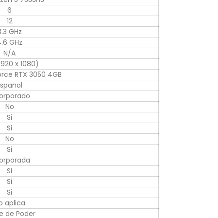
6
12
3.3 GHz
4.6 GHz
N/A
1920 x 1080)
orce RTX 3050 4GB
Español
corporado
No
Si
Si
No
Si
corporada
Si
Si
Si
o aplica
e de Poder