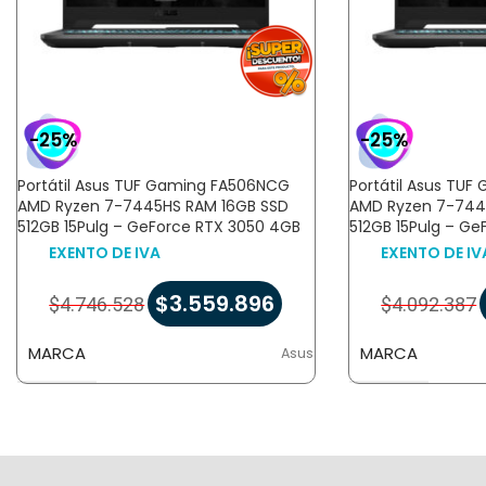
-25%
-25%
Portátil Asus TUF Gaming FA506NCG
Portátil Asus TU
AMD Ryzen 7-7445HS RAM 16GB SSD
AMD Ryzen 7-744
512GB 15Pulg – GeForce RTX 3050 4GB
512GB 15Pulg – G
EXENTO DE IVA
EXENTO DE IV
$
3.559.896
$
4.746.528
$
4.092.387
MARCA
MARCA
Asus