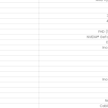
FHD (
NVIDIA® GeF
In
In
N
Cabl