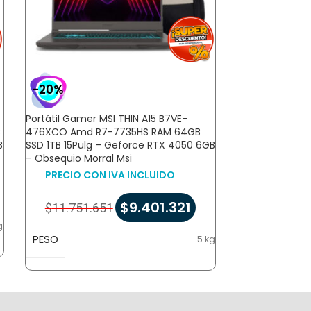
-20%
-20%
Portátil Gamer MSI THIN A15 B7VE-
Portátil Gamer 
B
476XCO Amd R7-7735HS RAM 64GB
476XCO Amd R
B
SSD 1TB 15Pulg – Geforce RTX 4050 6GB
SSD 512GB 15Pu
– Obsequio Morral Msi
6GB – Obsequio
PRECIO CON IVA INCLUIDO
PRECIO CON
$
9.401.321
$
11.751.651
$
10.936.1
g
PESO
PESO
5 kg
m
DIMENSIONES
DIMENSIONES
14,5 × 47 × 32 cm