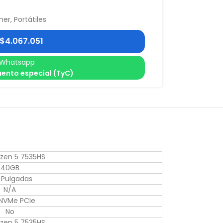
mer
,
Portátiles
$
4.067.051
Whatsapp
ento especial (TyC)
zen 5 7535HS
40GB
6 Pulgadas
N/A
NVMe PCIe
No
zen 5 7535HS