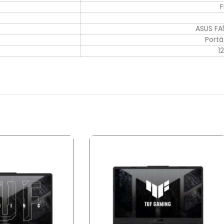
F
ASUS F
Portá
1