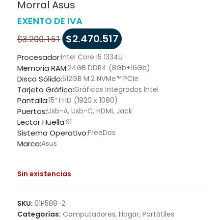
Morral Asus
EXENTO DE IVA
$
2.470.517
$
3.200.151
Procesador:
Intel Core i5 1334U
Memoria RAM:
24GB DDR4 (8Gb+16Gb)
Disco Sólido:
512GB M.2 NVMe™ PCIe
Tarjeta Gráfica:
Gráficos Integrados Intel
Pantalla:
15″ FHD (1920 x 1080)
Puertos:
Usb-A, Usb-C, HDMI, Jack
Lector Huella:
Sí
Sistema Operativo:
FreeDos
Marca:
Asus
Sin existencias
SKU:
01P588-2
Categorías:
Computadores
,
Hogar
,
Portátiles