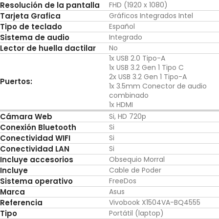
Resolución de la pantalla
FHD (1920 x 1080)
Tarjeta Grafica
Gráficos Integrados Intel
Tipo de teclado
Español
Sistema de audio
Integrado
Lector de huella dactilar
No
1x USB 2.0 Tipo-A
1x USB 3.2 Gen 1 Tipo C
2x USB 3.2 Gen 1 Tipo-A
Puertos:
1x 3.5mm Conector de audio
combinado
1x HDMI
Cámara Web
Si, HD 720p
Conexión Bluetooth
Si
Conectividad WIFI
Si
Conectividad LAN
Si
Incluye accesorios
Obsequio Morral
Incluye
Cable de Poder
Sistema operativo
FreeDos
Marca
Asus
Referencia
Vivobook X1504VA-BQ4555
Tipo
Portátil (laptop)