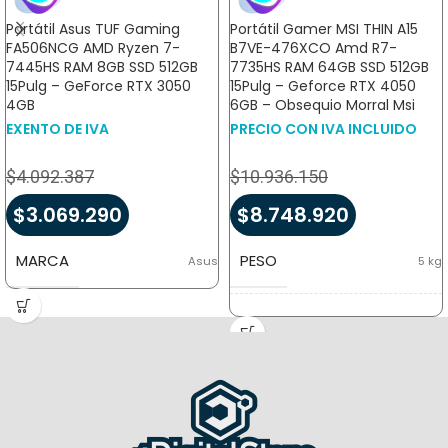
Portátil Asus TUF Gaming
Portátil Gamer MSI THIN A15
FA506NCG AMD Ryzen 7-
B7VE-476XCO Amd R7-
7445HS RAM 8GB SSD 512GB
7735HS RAM 64GB SSD 512GB
15Pulg – GeForce RTX 3050
15Pulg – Geforce RTX 4050
4GB
6GB – Obsequio Morral Msi
EXENTO DE IVA
PRECIO CON IVA INCLUIDO
$
4.092.387
$
10.936.150
$
3.069.290
$
8.748.920
MARCA
PESO
Asus
5 kg
DIMENSIONES
14,5 × 47 × 32 cm