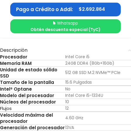
Pago a Crédito o Addi:
$
2.692.864
Whatsapp
Obtén descuento especial (TyC)
Descripción
Procesador
Intel Core i5
Memoria RAM
24GB DDR4 (8Gb+16Gb)
Unidad de estado sólido
512 GB SSD M.2 NVMe™ PCIe
SSD
Tamaño de la pantalla
15.6 Pulgadas
Intel® Optane
No
Modelo del procesador
Intel Core i5-1334U
Núcleos del procesador
10
Flujos
12
Velocidad máxima del
4.60 GHz
procesador
Generación del procesador
13VA