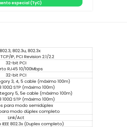
ento especial (TyC)
 802.3, 802.3u, 802.3x
CP/IP, PCI Revision 2.1/2.2
32-bit PCI
erto RJ45 10/100Mbps
32-bit PCI
gory 3, 4, 5 cable (máximo 100m)
68 100Ω STP (máximo 100m)
ategory 5, 5e cable (máximo 100m)
68 100Ω STP (máximo 100m)
ps para modo semidúplex
para modo dúplex completo
Link/Act
o IEEE 802.3x (Duplex completo)