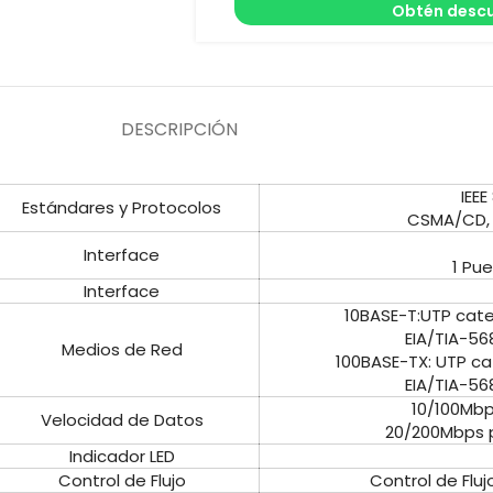
Obtén descu
DESCRIPCIÓN
IEEE
Estándares y Protocolos
CSMA/CD, T
Interface
1 Pu
Interface
10BASE-T:UTP cate
EIA/TIA-5
Medios de Red
100BASE-TX: UTP c
EIA/TIA-5
10/100Mb
Velocidad de Datos
20/200Mbps 
Indicador LED
Control de Flujo
Control de Fluj