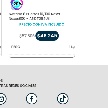
-20%
8
Switche 8 Puertos 10/100 Nexxt
Naxos800 – ASIDT084U3
PRECIO CON IVA INCLUIDO
$
46.245
$
57.806
PESO
g
4 kg
DIMENSIONES
m
47 × 28 × 48 cm
OS
TRAS REDES SOCIALES