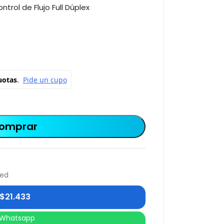
ntrol de Flujo Full Dúplex
omprar
Red
$
21.433
Whatsapp