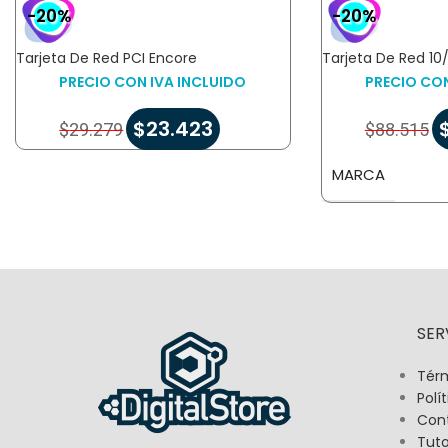
-20%
-20%
Tarjeta De Red PCI Encore
Tarjeta De Red 10
PRECIO CON IVA INCLUIDO
PRECIO CON
$
23.423
$
29.279
$
88.515
MARCA
SER
Térm
Polí
Con
Tuto