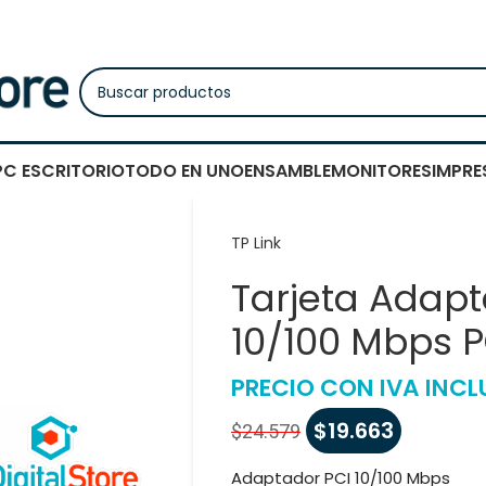
PC ESCRITORIO
TODO EN UNO
ENSAMBLE
MONITORES
IMPRE
TP Link
Tarjeta Adapt
10/100 Mbps P
PRECIO CON IVA INCL
$
19.663
$
24.579
Adaptador PCI 10/100 Mbps