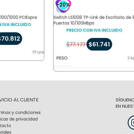
-20%
/100/1000 PCIExpre
Switch LS1008 TP-Link de Escritorio de 
Puertos 10/100Mbps
 IVA INCLUIDO
PRECIO CON IVA INCLUIDO
$
70.812
$
61.741
$
77.177
TP Link
PESO
2 k
DIMENSIONES
22 × 26 × 20 c
VICIO AL CLIENTE
SÍGUEN
EN NUES
inos y condiciones
ticas de privacidad
tacto
riales