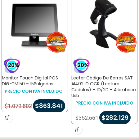
-20%
-20%
Monitor Touch Digital POS
Lector Código De Barras SAT
DIG-TM150 – 15Pulgadas
AI402 ID OCR (Lectura
Cédulas) – 1D/2D – Alámbrico
PRECIO CON IVA INCLUIDO
Usb
PRECIO CON IVA INCLUIDO
$
863.841
$
1.079.802
$
282.129
$
352.661