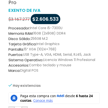
Pro
EXENTO DE IVA
$
2.606.533
$
3.167.277
Procesador:
Intel Core i5-7300U
Memoria RAM:
16GB (2x8GB) DDR4
Disco Sólido:
256GB M.2
Tarjeta Gráfica:
Intel Graphics
Pantalla:
15″ XGA (1024×768)
Puertos:
USB Type-A, VGA, HDMI, Serial, RJ45, Jack
Sistema Operativo:
Licencia Windows 11 Profesional
Accesorios:
Combo teclado y mouse
Marca:
Digital POS
Hay existencias