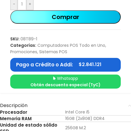
-
+
Comprar
SKU:
08T89-1
Categorías:
Computadores POS Todo en Uno
,
Promociones
,
Sistemas POS
Pago a Crédito o Addi:
$
2.841.121
Whatsapp
Obtén descuento especial (TyC)
Descripción
Procesador
Intel Core i5
Memoria RAM
16GB (2x8GB) DDR4
Unidad de estado sólido
256GB M.2