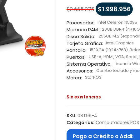
$
1.998.956
$
2.665.275
Procesador:
Intel Céleron N5095
Memoria RAM:
20GB DDR4 (4+16G
Disco Sólido:
256GB M.2
(expandib
Tarjeta Gráfica:
Intel Graphics
Pantalla:
15″ XGA (1024×768), Rela
Puertos:
USB-A, HDMI, VGA, Serial,
Sistema Operativo:
Licencia Win
Accesorios:
Combo teclado y mou
Marca:
StarPOS
Sin existencias
SKU:
08T99-4
Categorías:
Computadores POS 
Pago a Crédito o Addi: