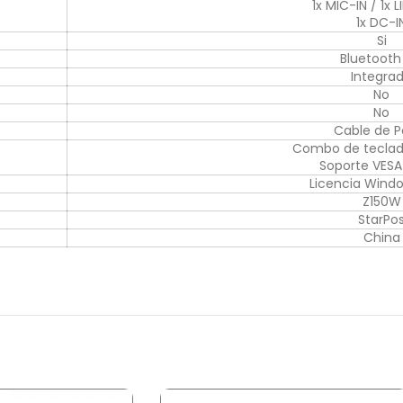
1x MIC-IN / 1x 
1x DC-I
Si
Bluetooth
Integra
No
No
Cable de P
Combo de tecla
Soporte VESA
Licencia Windo
Z150W
StarPo
China