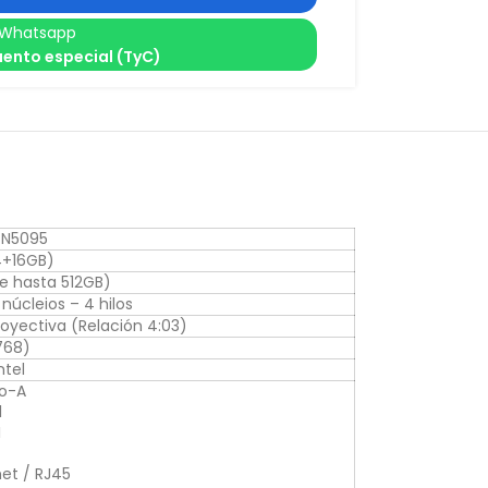
Whatsapp
ento especial (TyC)
n N5095
4+16GB)
e hasta 512GB)
núcleios – 4 hilos
royectiva (Relación 4:03)
768)
ntel
po-A
l
I
net / RJ45