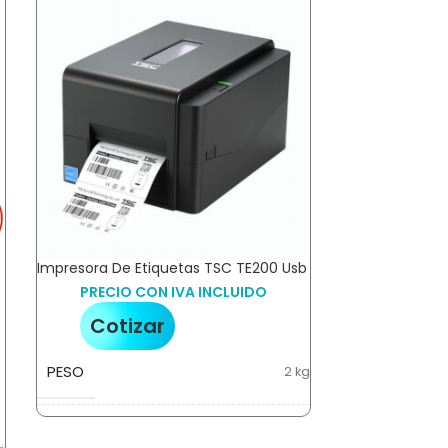
Impresora De Etiquetas TSC TE200 Usb
-20%
PRECIO CON IVA INCLUIDO
Cotizar
Cajón Monedero
Plástico – 3 Bil
PESO
2 kg
PRECIO 
$
158.8
DIMENSIONES
22 × 26 × 20 cm