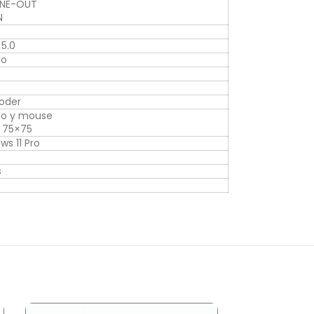
LINE-OUT
N
 5.0
do
oder
do y mouse
 75×75
ws 11 Pro
s