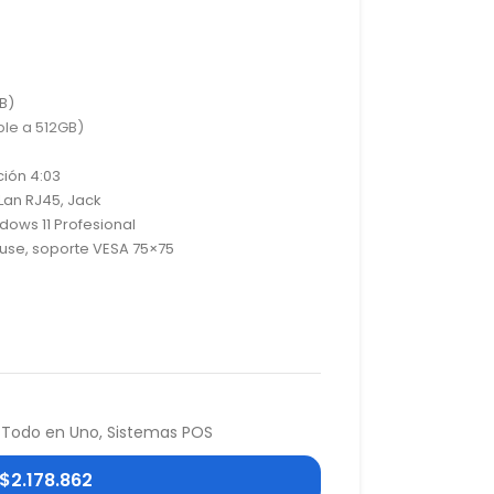
B)
le a 512GB)
ción 4:03
 Lan RJ45, Jack
dows 11 Profesional
se, soporte VESA 75×75
Todo en Uno
,
Sistemas POS
$
2.178.862