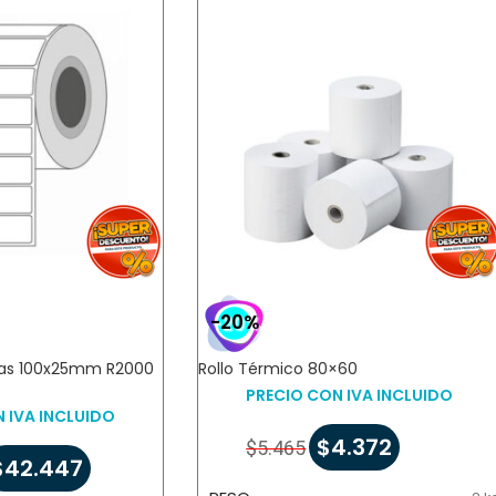
-20%
vas 100x25mm R2000
Rollo Térmico 80×60
PRECIO CON IVA INCLUIDO
 IVA INCLUIDO
$
4.372
$
5.465
$
42.447