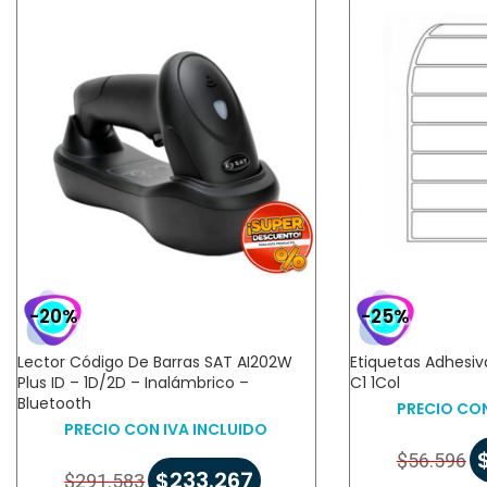
-20%
-25%
Lector Código De Barras SAT AI202W
Etiquetas Adhesi
Plus ID – 1D/2D – Inalámbrico –
C1 1Col
Bluetooth
PRECIO CON
PRECIO CON IVA INCLUIDO
$
56.596
$
233.267
$
291.583