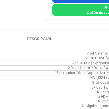
Obtén descu
DESCRIPCIÓN
Intel Célero
20GB DDR4 (
256GB M.2 (expandibl
2.0GHz hasta 2.9GHz / 4 
15 pulgadas Táctil Capacitiva P
HD (1024×
Gráficos I
6x USB Ti
1x Seria
1x HDM
1x VGA
1x Gigabit Ether