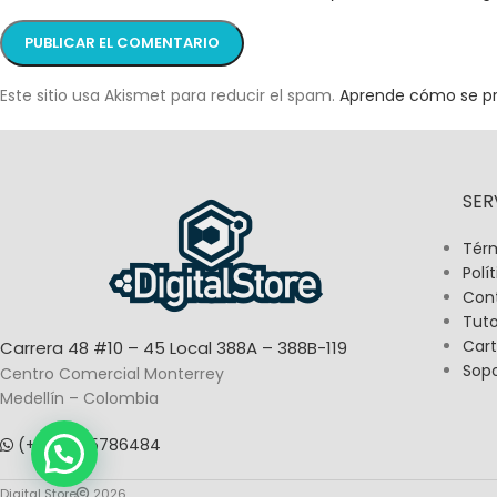
Este sitio usa Akismet para reducir el spam.
Aprende cómo se pr
SER
Térm
Polí
Con
Tuto
Cart
Carrera 48 #10 – 45 Local 388A – 388B-119
Sop
Centro Comercial Monterrey
Medellín – Colombia
(+57) 3015786484
Digital Store
2026