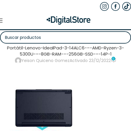
Portátil-Lenovo-IdealPad-3-14ALC6-–-AMD-Ryzen-3-
5300U-–-8GB-RAM-–-256GB-SSD-–-14P-1
0
Yeison Quiceno Gomez
Activado 23/12/2022