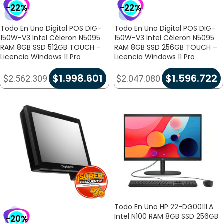
-22%
-22%
Todo En Uno Digital POS DIG-
Todo En Uno Digital POS DIG-
150W-V3 Intel Céleron N5095
150W-V3 Intel Céleron N5095
RAM 8GB SSD 512GB TOUCH –
RAM 8GB SSD 256GB TOUCH –
Licencia Windows 11 Pro
Licencia Windows 11 Pro
$
1.998.601
$
1.596.722
$
2.562.309
$
2.047.080
Todo En Uno HP 22-DG0011LA
Intel N100 RAM 8GB SSD 256GB
-20%