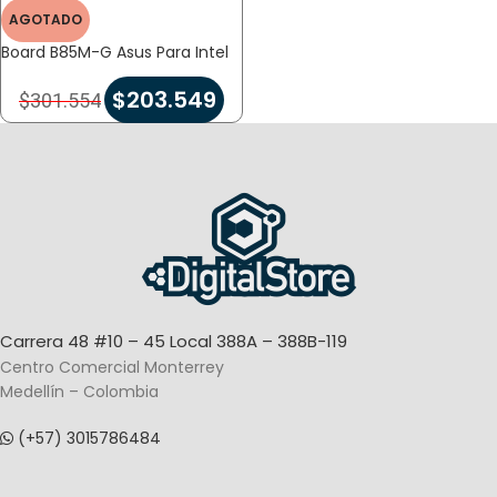
AGOTADO
Board B85M-G Asus Para Intel
$
203.549
$
301.554
Carrera 48 #10 – 45 Local 388A – 388B-119
Centro Comercial Monterrey
Medellín – Colombia
(+57) 3015786484