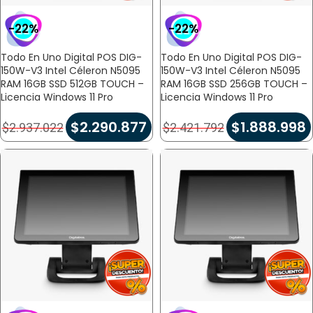
-22%
-22%
Todo En Uno Digital POS DIG-
Todo En Uno Digital POS DIG-
150W-V3 Intel Céleron N5095
150W-V3 Intel Céleron N5095
RAM 16GB SSD 512GB TOUCH –
RAM 16GB SSD 256GB TOUCH –
Licencia Windows 11 Pro
Licencia Windows 11 Pro
$
2.290.877
$
1.888.998
$
2.937.022
$
2.421.792