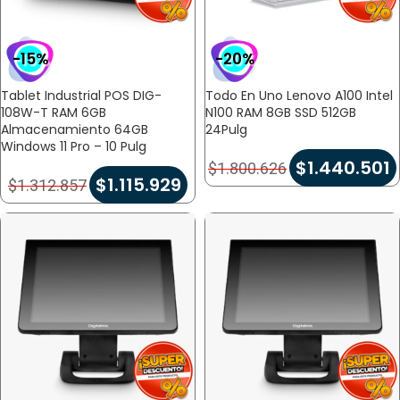
-15%
-20%
Tablet Industrial POS DIG-
Todo En Uno Lenovo A100 Intel
108W-T RAM 6GB
N100 RAM 8GB SSD 512GB
Almacenamiento 64GB
24Pulg
Windows 11 Pro – 10 Pulg
$
1.440.501
$
1.800.626
$
1.115.929
$
1.312.857