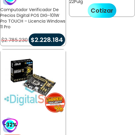
22Pulg
Cotizar
Computador Verificador De
Precios Digital POS DIG-101W
Pro TOUCH – Licencia Windows
11 Pro
$
2.228.184
$
2.785.230
-32%