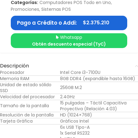
Categorías:
Computadores POS Todo en Uno
,
Promociones
,
Sistemas POS
Pago a Crédito o Addi:
$
2.375.210
Whatsapp
Obtén descuento especial (TyC)
Descripción
Procesador
Intel Core i3-7100U
Memoria RAM
8GB DDR4 (expandible hasta 16GB)
Unidad de estado sólido
256GB M.2
SSD
Velocidad del procesador
2.4GHz
15 pulgadas – Táctil Capacitiva
Tamaño de la pantalla
Proyectiva (Relación 4:03)
Resolución de la pantalla
HD (1024×768)
Tarjeta Gráfica
Gráficos Intel
6x USB Tipo-A
1x Serial RS232