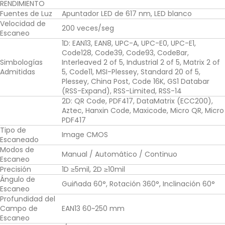
RENDIMIENTO
Fuentes de Luz
Apuntador LED de 617 nm, LED blanco
Velocidad de
200 veces/seg
Escaneo
1D: EAN13, EAN8, UPC-A, UPC-E0, UPC-E1,
Code128, Code39, Code93, CodeBar,
Simbologías
Interleaved 2 of 5, Industrial 2 of 5, Matrix 2 of
Admitidas
5, Code11, MSI-Plessey, Standard 20 of 5,
Plessey, China Post, Code 16K, GS1 Databar
(RSS-Expand), RSS-Limited, RSS-14
2D: QR Code, PDF417, DataMatrix (ECC200),
Aztec, Hanxin Code, Maxicode, Micro QR, Micro
PDF417
Tipo de
Image CMOS
Escaneado
Modos de
Manual / Automático / Continuo
Escaneo
Precisión
1D ≥5mil, 2D ≥10mil
Ángulo de
Guiñada 60°, Rotación 360°, Inclinación 60°
Escaneo
Profundidad del
Campo de
EAN13 60~250 mm
Escaneo