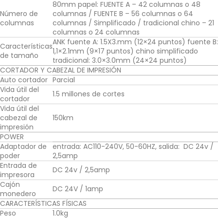
80mm papel: FUENTE A – 42 columnas o 48
Número de
columnas / FUENTE B – 56 columnas o 64
columnas
columnas / Simplificado / tradicional chino – 21
columnas o 24 columnas
ANK fuente A: 1.5X3.mm (12×24 puntos) fuente B:
Características
1,1×2.1mm (9×17 puntos) chino simplificado
de tamaño
tradicional: 3.0×3.0mm (24×24 puntos)
CORTADOR Y CABEZAL DE IMPRESIÓN
Auto cortador
Parcial
Vida útil del
1.5 millones de cortes
cortador
Vida útil del
cabezal de
150km
impresión
POWER
Adaptador de
entrada: AC110-240V, 50-60HZ, salida: DC 24v /
poder
2,5amp
Entrada de
DC 24v / 2,5amp
impresora
Cajón
DC 24V / 1amp
monedero
CARACTERÍSTICAS FÍSICAS
Peso
1.0kg