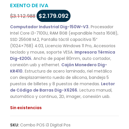
EXENTO DE IVA
$
2.179.092
$
3.112.988
Computador Industrial Dig-150W-V3.
Procesador
Intel Core i3-7100U, RAM 8GB (expandible hasta 16GB),
SSD 256GB M.2, Pantalla táctil capacitiva 15″
(1024×768) 4:03, Licencia Windows 11 Pro, Accesorios
teclado y mouse, soporte VESA.
Impresora Térmica
Dig-E200i.
Ancho de papel 80mm, auto cortador,
conexión usb y ethernet.
Cajón Monedero Dig-
KR410.
Estructura de acero laminado, riel metálico
con desplazamiento rueda de silicona, bandeja 5
puestos de billetes y 8 puestos de monedas.
Lector
de Código de Barras Dig-X6266.
Lectura manual,
automático y continuo, 2D, imager, conexión usb.
Sin existencias
SKU:
Combo POS i3 Digital Pos