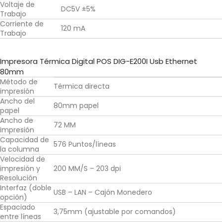
Voltaje de
DC5V ±5%
Trabajo
Corriente de
120 mA
Trabajo
Impresora Térmica Digital POS DIG-E200I Usb Ethernet
80mm
Método de
Térmica directa
impresión
Ancho del
80mm papel
papel
Ancho de
72 MM
impresión
Capacidad de
576 Puntos/líneas
la columna
Velocidad de
impresión y
200 MM/S – 203 dpi
Resolución
Interfaz (doble
USB – LAN – Cajón Monedero
opción)
Espaciado
3,75mm (ajustable por comandos)
entre líneas