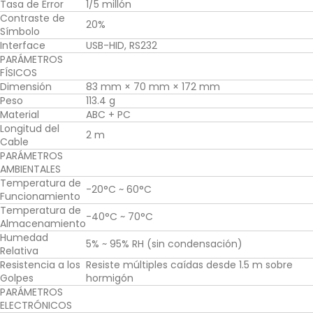
Tasa de Error
1/5 millón
Contraste de
20%
Símbolo
Interface
USB-HID, RS232
PARÁMETROS
FÍSICOS
Dimensión
83 mm × 70 mm × 172 mm
Peso
113.4 g
Material
ABC + PC
Longitud del
2 m
Cable
PARÁMETROS
AMBIENTALES
Temperatura de
-20°C ~ 60°C
Funcionamiento
Temperatura de
-40°C ~ 70°C
Almacenamiento
Humedad
5% ~ 95% RH (sin condensación)
Relativa
Resistencia a los
Resiste múltiples caídas desde 1.5 m sobre
Golpes
hormigón
PARÁMETROS
ELECTRÓNICOS