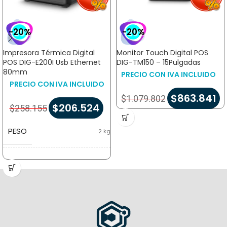
-20%
-20%
Impresora Térmica Digital
Monitor Touch Digital POS
POS DIG-E200I Usb Ethernet
DIG-TM150 – 15Pulgadas
80mm
PRECIO CON IVA INCLUIDO
PRECIO CON IVA INCLUIDO
$
863.841
$
1.079.802
$
206.524
$
258.155
PESO
2 kg
DIMENSIONES
22 × 26 × 20 cm