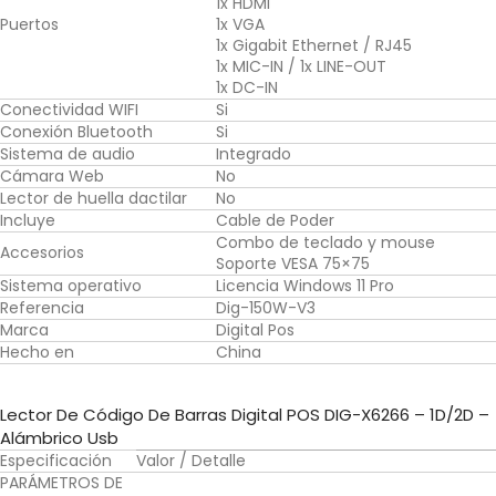
1x HDMI
Puertos
1x VGA
1x Gigabit Ethernet / RJ45
1x MIC-IN / 1x LINE-OUT
1x DC-IN
Conectividad WIFI
Si
Conexión Bluetooth
Si
Sistema de audio
Integrado
Cámara Web
No
Lector de huella dactilar
No
Incluye
Cable de Poder
Combo de teclado y mouse
Accesorios
Soporte VESA 75×75
Sistema operativo
Licencia Windows 11 Pro
Referencia
Dig-150W-V3
Marca
Digital Pos
Hecho en
China
Lector De Código De Barras Digital POS DIG-X6266 – 1D/2D –
Alámbrico Usb
Especificación
Valor / Detalle
PARÁMETROS DE