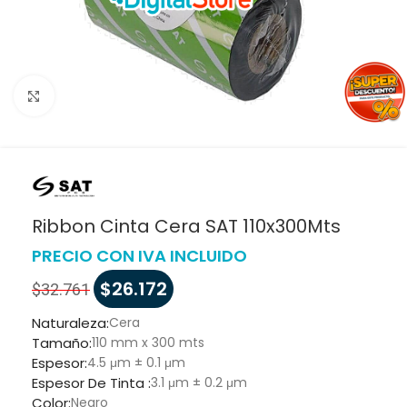
Haga clic para ampliar
Ribbon Cinta Cera SAT 110x300Mts
PRECIO CON IVA INCLUIDO
$
26.172
$
32.761
Naturaleza:
Cera
Tamaño:
110 mm x 300 mts
Espesor:
4.5 μm ± 0.1 μm
Espesor De Tinta :
3.1 μm ± 0.2 μm
Color:
Negro