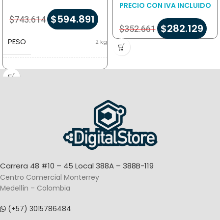
PRECIO CON IVA INCLUIDO
$
594.891
$
743.614
$
282.129
$
352.661
PESO
2 kg
DIMENSIONES
22 × 26 × 20 cm
TAMAÑO DE PAPEL
104mm
TIPO DE IMPRESIÓN
Térmica
Carrera 48 #10 – 45 Local 388A – 388B-119
Centro Comercial Monterrey
Medellín – Colombia
(+57) 3015786484