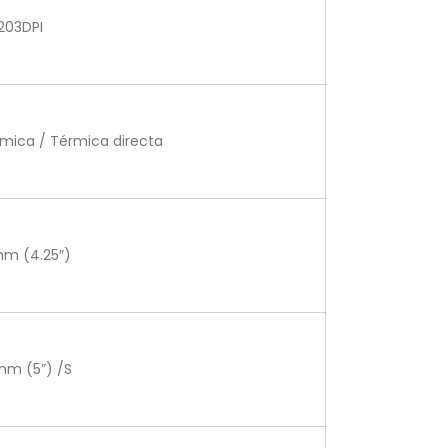
203DPI
rmica / Térmica directa
mm (4.25″)
mm (5”) /S