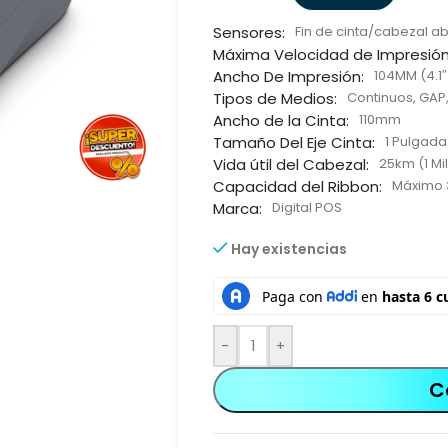
Sensores:
Fin de cinta/cabezal ab
Máxima Velocidad de Impresión
Ancho De Impresión:
104MM (4.1″
Tipos de Medios:
Continuos, GAP
Ancho de la Cinta:
110mm
Tamaño Del Eje Cinta:
1 Pulgad
Vida útil del Cabezal:
25km (1 Mi
Capacidad del Ribbon:
Máximo
Marca:
Digital POS
Hay existencias
-
+
C