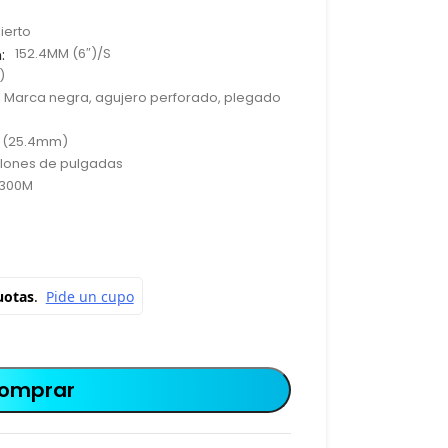
ierto
:
152.4MM (6″)/S
)
, Marca negra, agujero perforado, plegado
a (25.4mm)
llones de pulgadas
 300M
omprar