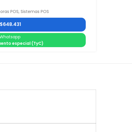
soras POS
,
Sistemas POS
$
648.431
Whatsapp
ento especial (TyC)