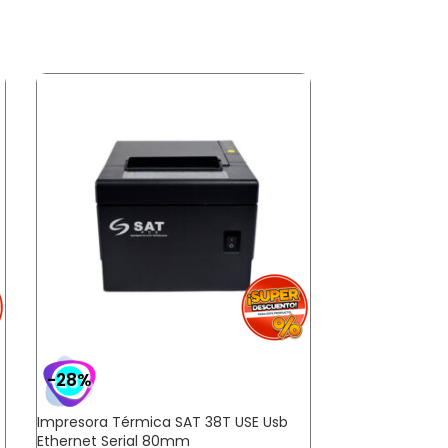
-28%
-25%
Impresora Térmica SAT 38T USE Usb
Etiquetas Adh
Ethernet Serial 80mm
C1 2Col