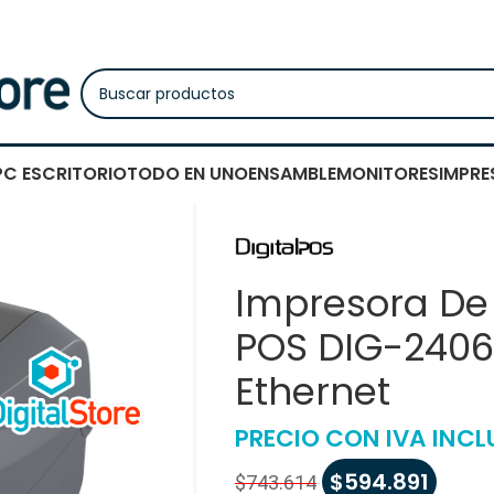
PC ESCRITORIO
TODO EN UNO
ENSAMBLE
MONITORES
IMPRE
Impresora De 
POS DIG-2406
Ethernet
PRECIO CON IVA INCL
$
594.891
$
743.614