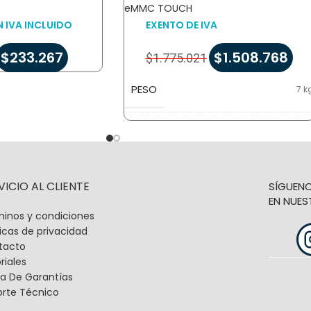
eMMC TOUCH
 IVA INCLUIDO
EXENTO DE IVA
$
233.267
$
1.508.768
$
1.775.021
PESO
7 k
DIMENSIONES
60 × 50 × 25 c
MARCA
Digital PO
VICIO AL CLIENTE
SÍGUEN
EN NUES
inos y condiciones
SISTEMA OPERATIVO
Androi
ticas de privacidad
tacto
riales
a De Garantías
orte Técnico