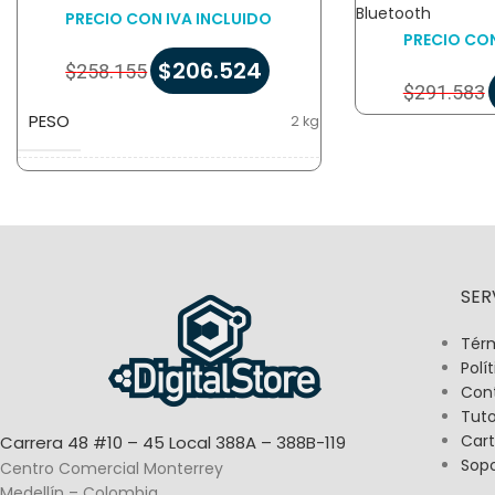
Bluetooth
PRECIO CON IVA INCLUIDO
PRECIO CON
$
206.524
$
258.155
$
291.583
PESO
2 kg
DIMENSIONES
22 × 26 × 20 cm
SER
Térm
Polí
Con
Tuto
Cart
Carrera 48 #10 – 45 Local 388A – 388B-119
Sop
Centro Comercial Monterrey
Medellín – Colombia