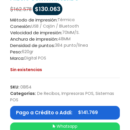
$
130.063
$
162.578
Método de impresión:
Térmica
Conexión:
USB / Cajón / Bluetooth
Velocidad de impresión:
70MM/S.
Anchura de impresión:
48MM
Densidad de puntos:
384 punto/línea
Peso:
620gr
Marca:
Digital POS
Sin existencias
SKU:
08I54
Categorías:
De Recibos
,
Impresoras POS
,
Sistemas
POS
Pago a Crédito o Addi:
$
141.769
Whatsapp