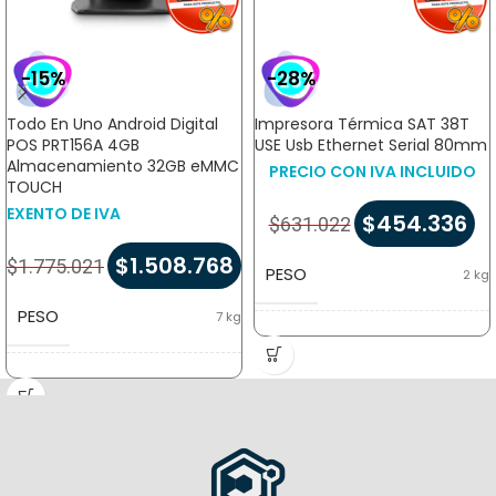
-15%
-28%
Todo En Uno Android Digital
Impresora Térmica SAT 38T
POS PRT156A 4GB
USE Usb Ethernet Serial 80mm
Almacenamiento 32GB eMMC
PRECIO CON IVA INCLUIDO
TOUCH
EXENTO DE IVA
$
454.336
$
631.022
$
1.508.768
$
1.775.021
PESO
2 kg
PESO
7 kg
DIMENSIONES
22 × 26 × 20 cm
DIMENSIONES
60 × 50 × 25 cm
MARCA
Digital POS