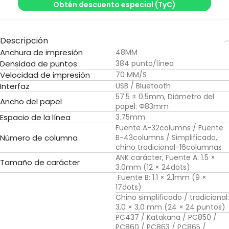
Obtén descuento especial (TyC)
Descripción
Anchura de impresión
48MM
Densidad de puntos
384 punto/línea
Velocidad de impresión
70 MM/S
Interfaz
USB / Bluetooth
57.5 ± 0.5mm, Diámetro del
Ancho del papel
papel: Φ83mm
Espacio de la línea
3.75mm
Fuente A-32columns / Fuente
Número de columna
B-43columns / Simplificado,
chino tradicional-16columnas
ANK carácter, Fuente A: 1.5 ×
Tamaño de carácter
3.0mm (12 × 24dots)
Fuente B: 1.1 × 2.1mm (9 ×
17dots)
Chino simplificado / tradicional:
3,0 × 3,0 mm (24 × 24 puntos)
PC437 / Katakana / PC850 /
PC860 / PC863 / PC865 /