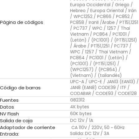
Europa Occidental / Griego /
Hebreo / Europa Oriental / Irán
/ WPC1252 / PC866 / PC852 /
Página de códigos
PC858 / IranII /Árabe / PT151,1251
/ PC737 / WPC / 1257 / Thai
Vietnam / PC864 / PC1001 /
(Letón) / (PC1001) / (PT151,1251)
/ Árabe / PT151,1251 / PC737 /
WPC / 1257 / Thai Vietnam /
PC864 / PC1001 / (Letón) /
(PC1001) / (PT151,1251) /
(WPC1257) / (PC864) /
(Vietnam) / (tailandés)
UPC-A / UPC-E / JAN13 (EAN13) /
Código de barras
JAN8 (EAN8) CODE39 / ITF /
CODABAR / CODE93 / CODE128
Fuentes
GB2312
Datos
4K bytes
NV Flash
60K bytes
Salida de caja
DC 12V / 1A
Adaptador de corriente
CA 110V / 220V, 50 ~ 60Hz
Salida: DC 12V / 3A
Entrada: