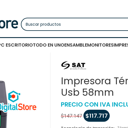
PC ESCRITORIO
TODO EN UNO
ENSAMBLE
MONITORES
IMPRE
Impresora Té
Usb 58mm
PRECIO CON IVA INCL
$
117.717
$
147.147
Térmi