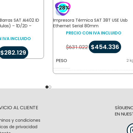
-28%
Barras SAT AI402 ID
Impresora Térmica SAT 38T USE Usb
ulas) – 1D/2D –
Ethernet Serial 80mm
PRECIO CON IVA INCLUIDO
 IVA INCLUIDO
$
454.336
$
631.022
$
282.129
PESO
2 k
DIMENSIONES
22 × 26 × 20 c
VICIO AL CLIENTE
SÍGUEN
EN NUES
inos y condiciones
ticas de privacidad