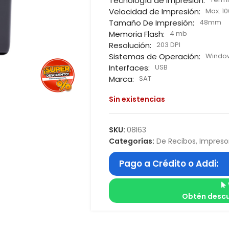
Tecnología de Impresión:
Velocidad de Impresión:
Max. 1
Tamaño De Impresión:
48mm
Memoria Flash:
4 mb
Resolución:
203 DPI
Sistemas de Operación:
Window
Interfaces:
USB
Marca:
SAT
Sin existencias
SKU:
08I63
Categorías:
De Recibos
,
Impreso
Pago a Crédito o Addi:
Obtén descu