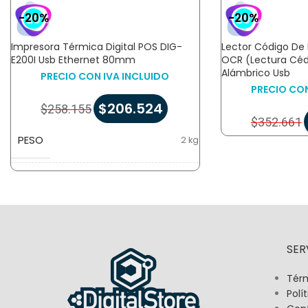
-20%
-20%
Impresora Térmica Digital POS DIG-
Lector Código De 
E200I Usb Ethernet 80mm
OCR (Lectura Céd
Alámbrico Usb
PRECIO CON IVA INCLUIDO
PRECIO CON
$
206.524
$
258.155
$
352.661
PESO
2 kg
DIMENSIONES
22 × 26 × 20 cm
SER
Térm
Polí