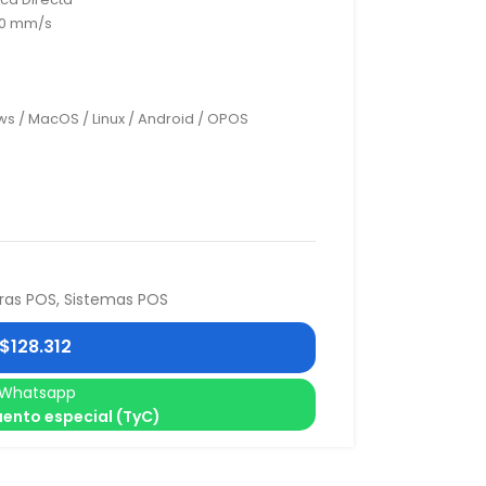
00 mm/s
s / MacOS / Linux / Android / OPOS
ras POS
,
Sistemas POS
$
128.312
Whatsapp
ento especial (TyC)