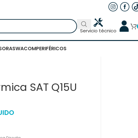
Servicio técnico
SORAS
WACOM
PERIFÉRICOS
rmica SAT Q15U
UIDO
ca Directa