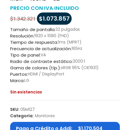
PRECIO CON IVA INCLUIDO
$
1.073.857
$
1.342.321
Tamaño de pantalla:
32 pulgadas
Resolución:
1920 x 1080 (FHD)
Tiempo de respuesta:
1ms (MPRT)
Frecuencia de actualización:
165Hz
Tipo de panel:
VA
Radio de contraste estático:
3000:1
Gama de colores (típ.):
sRGB 95% (CIE1931)
Puertos:
HDMI / DisplayPort
Marca:
LG
Sin existencias
SKU:
05M127
Categoría:
Monitores
Pago a Crédito o Addi:
$
1.170.504