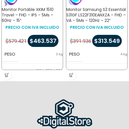
Monitor Portable XKIM 1510
Monitor Samsung S3 Essential
Travel – FHD – IPS – 5Ms –
S31GF LS22F310EANXZA – FHD –
60Hz – 15″
VA – 5Ms – 120Hz – 22″
PRECIO CON IVA INCLUIDO
PRECIO CON IVA INCLUIDO
$
463.537
$
313.549
$
579.421
$
391.936
PESO
PESO
3 kg
4 kg
6,5 × 40,5 × 26,5
DIMENSIONES
DIMENSIONES
13 × 36 × 56 cm
cm