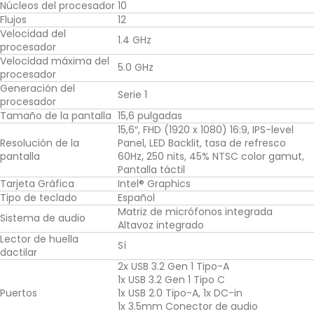
Núcleos del procesador
10
Flujos
12
Velocidad del
1.4 GHz
procesador
Velocidad máxima del
5.0 GHz
procesador
Generación del
Serie 1
procesador
Tamaño de la pantalla
15,6 pulgadas
15,6″, FHD (1920 x 1080) 16:9, IPS-level
Resolución de la
Panel, LED Backlit, tasa de refresco
pantalla
60Hz, 250 nits, 45% NTSC color gamut,
Pantalla táctil
Tarjeta Gráfica
Intel® Graphics
Tipo de teclado
Español
Matriz de micrófonos integrada
Sistema de audio
Altavoz integrado
Lector de huella
Sí
dactilar
2x USB 3.2 Gen 1 Tipo-A
1x USB 3.2 Gen 1 Tipo C
Puertos
1x USB 2.0 Tipo-A, 1x DC-in
1x 3.5mm Conector de audio