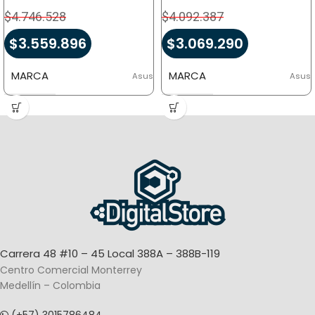
$
4.746.528
$
4.092.387
$
3.559.896
$
3.069.290
MARCA
MARCA
Asus
Asus
Carrera 48 #10 – 45 Local 388A – 388B-119
Centro Comercial Monterrey
Medellín – Colombia
(+57) 3015786484