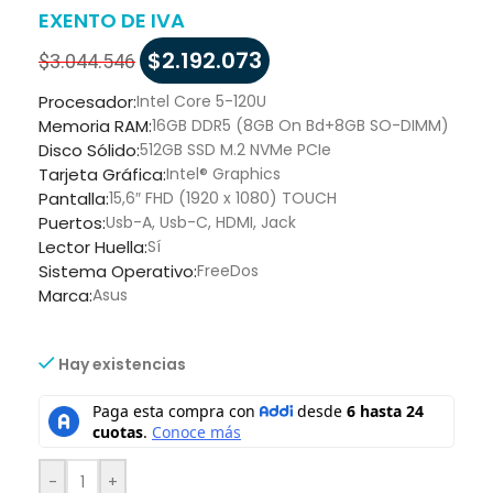
EXENTO DE IVA
$
2.192.073
$
3.044.546
Procesador:
Intel Core 5-120U
Memoria RAM:
16GB DDR5 (8GB On Bd+8GB SO-DIMM)
Disco Sólido:
512GB SSD M.2 NVMe PCIe
Tarjeta Gráfica:
Intel® Graphics
Pantalla:
15,6″ FHD (1920 x 1080) TOUCH
Puertos:
Usb-A, Usb-C, HDMI, Jack
Lector Huella:
Sí
Sistema Operativo:
FreeDos
Marca:
Asus
Hay existencias
-
+