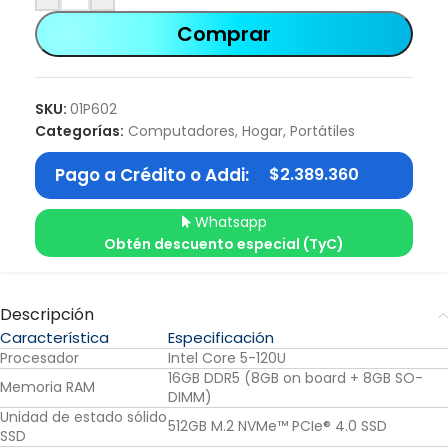
Comprar
SKU:
01P602
Categorías:
Computadores
,
Hogar
,
Portátiles
Pago a Crédito o Addi:
$
2.389.360
Whatsapp
Obtén descuento especial (TyC)
Descripción
Característica
Especificación
Procesador
Intel Core 5-120U
16GB DDR5 (8GB on board + 8GB SO-
Memoria RAM
DIMM)
Unidad de estado sólido
512GB M.2 NVMe™ PCIe® 4.0 SSD
SSD