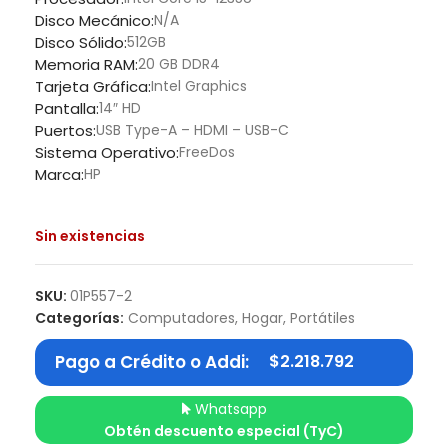
Disco Mecánico:
N/A
Disco Sólido:
512GB
Memoria RAM:
20 GB DDR4
Tarjeta Gráfica:
Intel Graphics
Pantalla:
14″ HD
Puertos:
USB Type-A – HDMI – USB-C
Sistema Operativo:
FreeDos
Marca:
HP
Sin existencias
SKU:
01P557-2
Categorías:
Computadores
,
Hogar
,
Portátiles
Pago a Crédito o Addi:
$
2.218.792
Whatsapp
Obtén descuento especial (TyC)