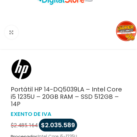
Haga clic para ampliar
Portátil HP 14-DQ5039LA – Intel Core
i5 1235U – 20GB RAM – SSD 512GB –
14P
EXENTO DE IVA
$
2.035.589
$
2.485.164
Procesador:
Intel Core i5-1235U