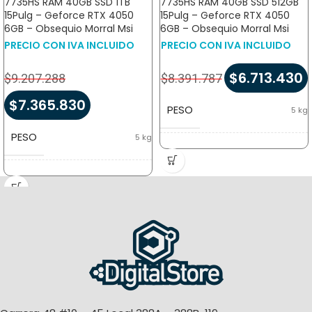
7735HS RAM 40GB SSD 1TB
7735HS RAM 40GB SSD 512GB
15Pulg – Geforce RTX 4050
15Pulg – Geforce RTX 4050
6GB – Obsequio Morral Msi
6GB – Obsequio Morral Msi
PRECIO CON IVA INCLUIDO
PRECIO CON IVA INCLUIDO
$
6.713.430
$
9.207.288
$
8.391.787
$
7.365.830
PESO
5 kg
PESO
5 kg
DIMENSIONES
14,5 × 47 × 32 cm
DIMENSIONES
14,5 × 47 × 32 cm