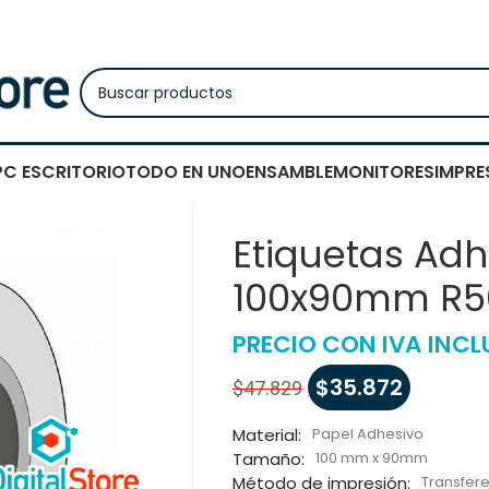
PC ESCRITORIO
TODO EN UNO
ENSAMBLE
MONITORES
IMPRE
Etiquetas Adh
100x90mm R50
PRECIO CON IVA INCL
$
35.872
$
47.829
Material:
Papel Adhesivo
Tamaño:
100 mm x 90mm
Método de impresión:
Transfer