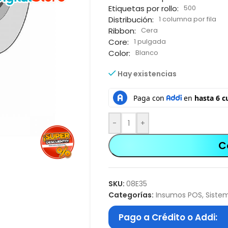
Etiquetas por rollo:
500
Distribución:
1 columna por fila
Ribbon:
Cera
Core:
1 pulgada
Color:
Blanco
Hay existencias
-
+
C
SKU:
08E35
Categorías:
Insumos POS
,
Siste
Pago a Crédito o Addi: