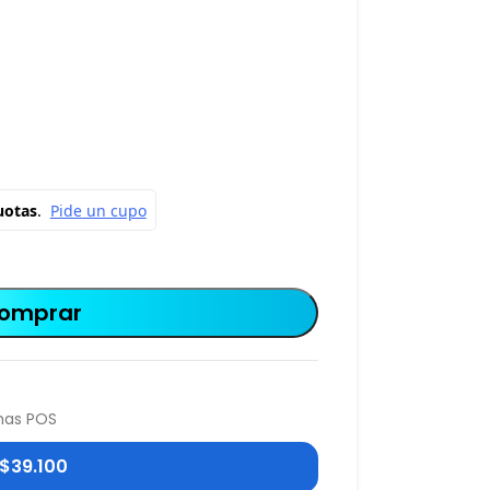
omprar
mas POS
$
39.100