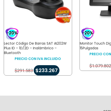
-20%
-20%
Lector Código De Barras SAT AI202W
Monitor Touch Dig
Plus ID – 1D/2D – Inalámbrico –
15Pulgadas
Bluetooth
PRECIO CON
PRECIO CON IVA INCLUIDO
$
1.079.80
$
233.267
$
291.583