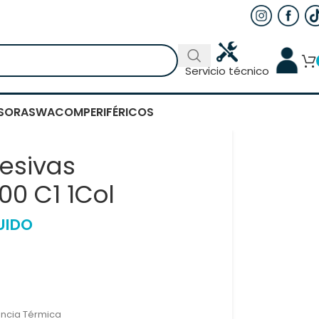
Servicio técnico
SORAS
WACOM
PERIFÉRICOS
esivas
0 C1 1Col
UIDO
encia Térmica