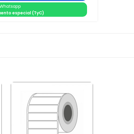
Whatsapp
ento especial (TyC)