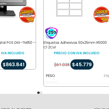
-25%
ital POS DIG-TM150 –
Etiquetas Adhesivas 50x25mm R5000
C1 2Col
 IVA INCLUIDO
PRECIO CON IVA INCLUIDO
$
863.841
$
45.779
2
$
61.038
PESO
2 k
DIMENSIONES
5 × 5 × 5 c
MATERIAL DE ETIQUETAS
Pape