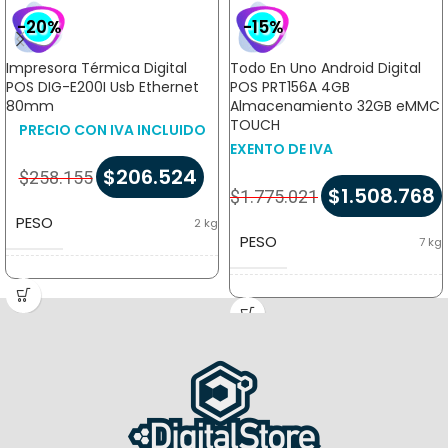
-20%
-15%
Impresora Térmica Digital
Todo En Uno Android Digital
POS DIG-E200I Usb Ethernet
POS PRT156A 4GB
80mm
Almacenamiento 32GB eMMC
TOUCH
PRECIO CON IVA INCLUIDO
EXENTO DE IVA
$
206.524
$
258.155
$
1.508.768
$
1.775.021
PESO
2 kg
PESO
7 kg
DIMENSIONES
22 × 26 × 20 cm
DIMENSIONES
60 × 50 × 25 cm
MARCA
Digital POS
SISTEMA OPERATIVO
Android