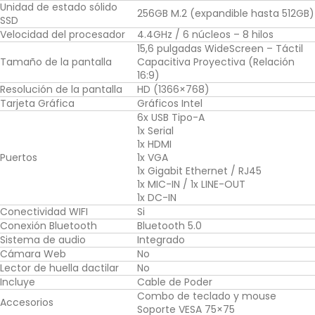
Unidad de estado sólido
256GB M.2 (expandible hasta 512GB)
SSD
Velocidad del procesador
4.4GHz / 6 núcleos – 8 hilos
15,6 pulgadas WideScreen – Táctil
Tamaño de la pantalla
Capacitiva Proyectiva (Relación
16:9)
Resolución de la pantalla
HD (1366×768)
Tarjeta Gráfica
Gráficos Intel
6x USB Tipo-A
1x Serial
1x HDMI
Puertos
1x VGA
1x Gigabit Ethernet / RJ45
1x MIC-IN / 1x LINE-OUT
1x DC-IN
Conectividad WIFI
Si
Conexión Bluetooth
Bluetooth 5.0
Sistema de audio
Integrado
Cámara Web
No
Lector de huella dactilar
No
Incluye
Cable de Poder
Combo de teclado y mouse
Accesorios
Soporte VESA 75×75