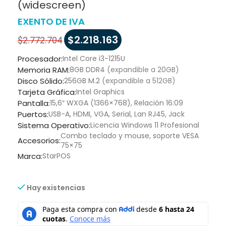
(widescreen)
EXENTO DE IVA
$
2.218.163
$
2.772.704
Procesador:
Intel Core i3-1215U
Memoria RAM:
8GB DDR4
(expandible a 20GB)
Disco Sólido:
256GB M.2
(expandible a 512GB)
Tarjeta Gráfica:
Intel Graphics
Pantalla:
15,6″ WXGA (1366×768), Relación 16:09
Puertos:
USB-A, HDMI, VGA, Serial, Lan RJ45, Jack
Sistema Operativo:
Licencia Windows 11 Profesional
Combo teclado y mouse, soporte VESA
Accesorios:
75×75
Marca:
StarPOS
Hay existencias