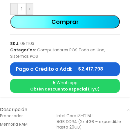
-
+
Comprar
SKU:
08T103
Categorías:
Computadores POS Todo en Uno
,
Sistemas POS
Pago a Crédito o Addi:
$
2.417.798
Whatsapp
Obtén descuento especial (TyC)
Descripción
Procesador
Intel Core i3-1215U
8GB DDR4 (2x 4GB – expandible
Memoria RAM
hasta 20GB)