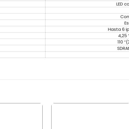
LED c
Con
Es
Hasta 6 i
4,25
110 “
SDRA