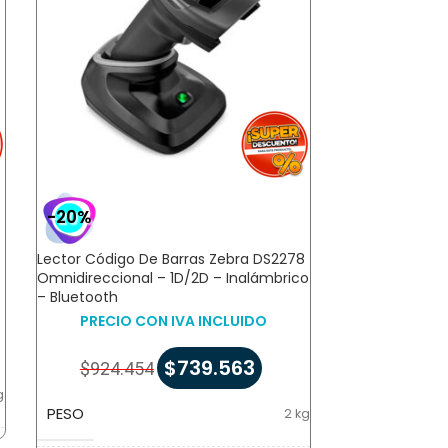
-20%
-20%
Lector Código De Barras Zebra DS2278
Base De Lector
Omnidireccional – 1D/2D – Inalámbrico
PRECIO 
– Bluetooth
PRECIO CON IVA INCLUIDO
$
110.6
$
739.563
$
924.454
PESO
g
PESO
2 kg
DIMENSIONES