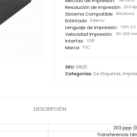
Método de impresión:
Térmica
Resolución de impresión
203 dp
Sistema Compatible
Windows
Entintado
Exterior
Lenguaje de impresión:
TSPL-EZ
Velocidad Impresión:
101-200 m
Interfaz:
USB
Marca
TSC
SKU:
08I25
Categorías:
De Etiquetas
,
Impre
DESCRIPCIÓN
203 ppp (
Transferencia tér