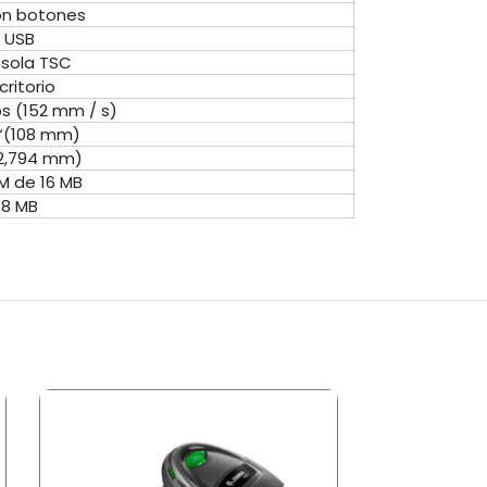
on botones
USB
sola TSC
critorio
ps (152 mm / s)
 “(108 mm)
(2,794 mm)
M de 16 MB
8 MB