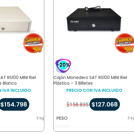
-20%
T RS100 MINI Riel
Cajón Monedero SAT RS100 MINI Riel
es Blanco
Plástico – 3 Billetes
 IVA INCLUIDO
PRECIO CON IVA INCLUIDO
$
154.798
$
127.068
$
158.835
PESO
3 kg
3 k