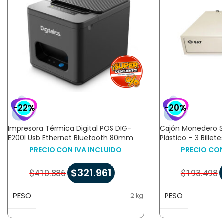
-22%
-20%
Impresora Térmica Digital POS DIG-
Cajón Monedero SA
E200I Usb Ethernet Bluetooth 80mm
Plástico – 3 Billet
PRECIO CON IVA INCLUIDO
PRECIO CON
$
321.961
$
410.886
$
193.498
PESO
PESO
2 kg