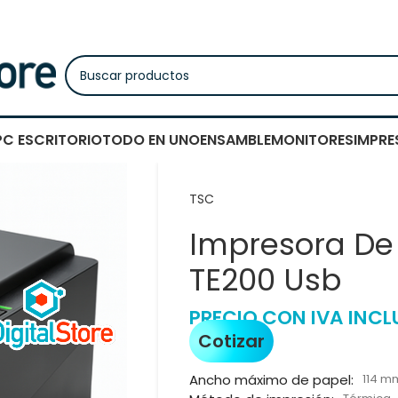
PC ESCRITORIO
TODO EN UNO
ENSAMBLE
MONITORES
IMPRE
TSC
Impresora De 
TE200 Usb
PRECIO CON IVA INCL
Cotizar
Ancho máximo de papel:
114 m