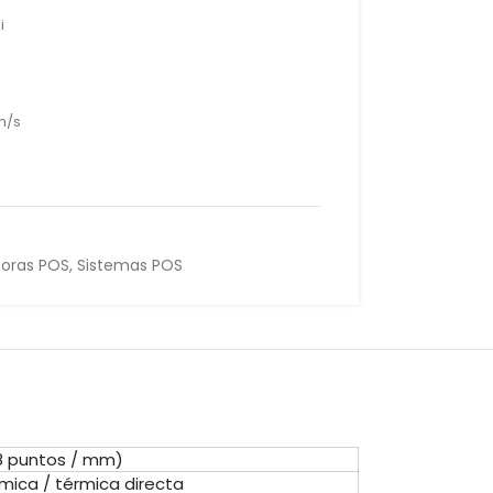
i
m/s
soras POS
,
Sistemas POS
8 puntos / mm)
mica / térmica directa