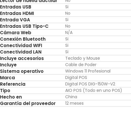
Lector
de huella dactilar
No
Entradas USB
Si
Entradas HDMI
No
Entrada VGA
Si
Entradas USB Tipo-C
No
Cámara Web
N/A
Conexión Bluetooth
Si
Conectividad WIFI
Si
Conectividad LAN
Si
Incluye accesorios
Teclado y Mouse
Incluye
Cable de Poder
Sistema operativo
Windows 11 Profesional
Marca
Digital POS
Referencia
Digital POS DIG-150W-V2
Tipo
AIO POS (Todo en uno POS)
Hecho en
China
Garantía del proveedor
12 meses