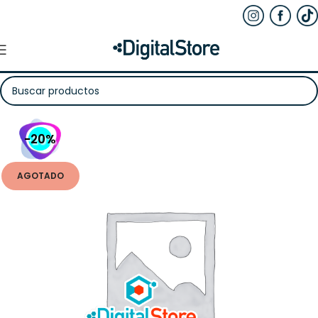
-20%
AGOTADO