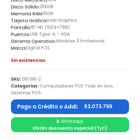
Disco Sólido:
256GB
Memoria RAM:
16GB
Tarjeta Gráfica:
Intel Graphics
Pantalla:
15″ HD (1024×768)
Puertos:
USB Type-A – VGA
Sistema Operativo:
Windows 11 Profesional
Marca:
Digital POS
Sin existencias
SKU:
08T88-2
Categorías:
Computadores POS Todo en Uno
,
Sistemas POS
Pago a Crédito o Addi:
$
2.073.799
Whatsapp
Obtén descuento especial (TyC)