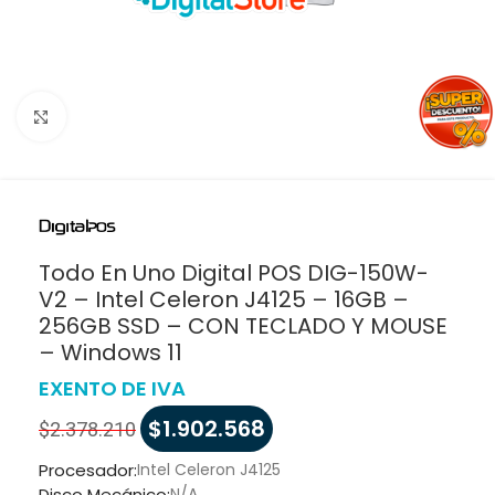
Haga clic para ampliar
Todo En Uno Digital POS DIG-150W-
V2 – Intel Celeron J4125 – 16GB –
256GB SSD – CON TECLADO Y MOUSE
– Windows 11
EXENTO DE IVA
$
1.902.568
$
2.378.210
Procesador:
Intel Celeron J4125
Disco Mecánico:
N/A