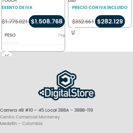
TOUCH
Usb
EXENTO DE IVA
PRECIO CON IVA INCLUIDO
$
1.508.768
$
282.129
$
1.775.021
$
352.661
PESO
7 kg
DIMENSIONES
60 × 50 × 25 cm
MARCA
Digital POS
SISTEMA OPERATIVO
Android
Carrera 48 #10 – 45 Local 388A – 388B-119
Centro Comercial Monterrey
Medellín – Colombia