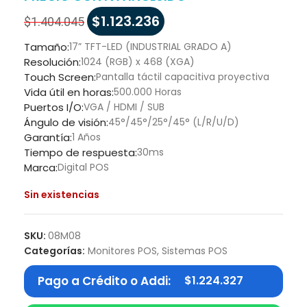
$
1.123.236
$
1.404.045
Tamaño:
17” TFT-LED (INDUSTRIAL GRADO A)
Resolución:
1024 (RGB) x 468 (XGA)
Touch Screen:
Pantalla táctil capacitiva proyectiva
Vida útil en horas:
500.000 Horas
Puertos I/O:
VGA / HDMI / SUB
Ángulo de visión:
45°/45°/25°/45° (L/R/U/D)
Garantía:
1 Años
Tiempo de respuesta:
30ms
Marca:
Digital POS
Sin existencias
SKU:
08M08
Categorías:
Monitores POS
,
Sistemas POS
Pago a Crédito o Addi:
$
1.224.327