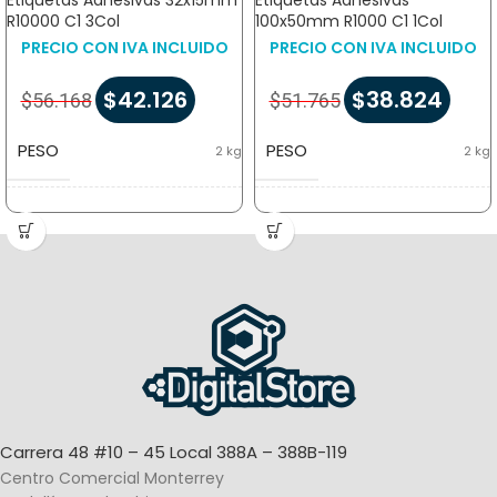
Etiquetas Adhesivas 32x15mm
Etiquetas Adhesivas
R10000 C1 3Col
100x50mm R1000 C1 1Col
PRECIO CON IVA INCLUIDO
PRECIO CON IVA INCLUIDO
$
42.126
$
38.824
$
56.168
$
51.765
PESO
PESO
2 kg
2 kg
DIMENSIONES
DIMENSIONES
5 × 5 × 5 cm
5 × 5 × 5 cm
TAMAÑO DE
TAMAÑO DE
32×15
100×50
mm
mm
ETIQUETAS
ETIQUETAS
MATERIAL DE
MATERIAL DE
Papel
Papel
ETIQUETAS
ETIQUETAS
Carrera 48 #10 – 45 Local 388A – 388B-119
Centro Comercial Monterrey